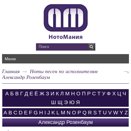
Меню
Главная
Ноты песен по исполнителям
Александр Розенбаум
А
Б
В
Г
Д
Е
Ё
Ж
З
И
К
Л
М
Н
О
П
Р
С
Т
У
Ф
Х
Ц
Ч
Ш
Щ
Э
Ю
Я
A
B
C
D
E
F
G
H
I
J
K
L
M
N
O
P
Q
R
S
T
U
V
W
Y
Z
Александр Розенбаум