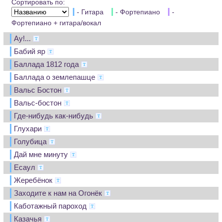
Сортировать по:
- Гитара
- Фортепиано
-
Фортепиано + гитара/вокал
Ау!...
Бабий яр
Баллада 1812 года
Баллада о землепашце
Вальс Бостон
Вальс-бостон
Где-нибудь как-нибудь
Глухари
Голубица
Дай мне минуту
Есаул
Жеребёнок
Заходите к нам на Огонёк
Каботажный пароход
Казачья