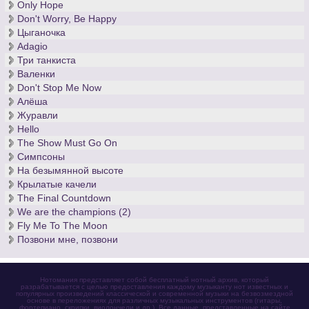
Only Hope
Don't Worry, Be Happy
Цыганочка
Adagio
Три танкиста
Валенки
Don't Stop Me Now
Алёша
Журавли
Hello
The Show Must Go On
Симпсоны
На безымянной высоте
Крылатые качели
The Final Countdown
We are the champions (2)
Fly Me To The Moon
Позвони мне, позвони
Нотомания представляет собой бесплатный нотный архив, который
разрабатывается с целью предоставления каждому музыканту нот известных и
популярных произведений классической и современной музыки на безвозмездной
основе в переложениях для различных музыкальных инструментов (гитары,
фортепиано, скрипки, виолончели и др.). Все данные, представленные на сайте