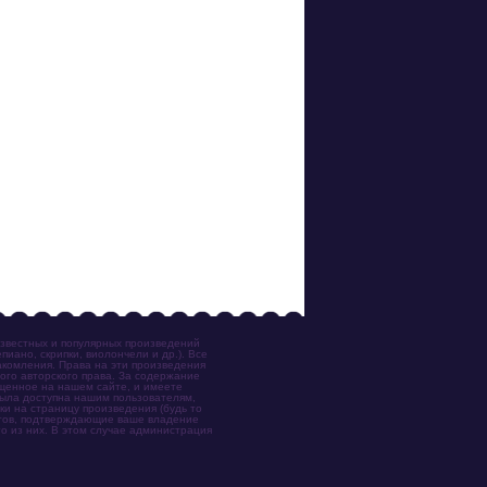
известных и популярных произведений
иано, скрипки, виолончели и др.). Все
акомления. Права на эти произведения
ого авторского права. За содержание
ещенное на нашем сайте, и имеете
была доступна нашим пользователям,
ки на страницу произведения (будь то
ентов, подтверждающие ваше владение
о из них. В этом случае администрация