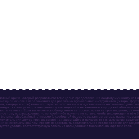
отный архив, который разрабатывается с целью предоставления каждому музыканту нот 
мездной основе в переложениях для различных музыкальных инструментов (гитары, фортеп
ен, аккорды и ноты) взяты из открытых источников и представлены исключительно для озн
ендует на авторство размещаемых произведений и не занимается продажей объектов чуж
ности не несет. Если вы являетесь обладателем авторского права на произведение, разм
ное тому подтверждение, но по какой-либо причине не хотите, чтобы информация о нём 
otomania[собака]mail.ru) письмо (в свободной форме) с указанием автора, названия, ссыл
амоучитель или другое произведение) на нашем сайте и прикрепите к письму копии докум
зии к нескольким файлам, просим предоставить документальное подтверждение для каждог
зуется удалить соответствующую запись из базы данных в максимально короткие сроки.