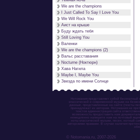
We are the champions
I Just Called To Say I Love You
We Will Rock You
Аист на крыше
Буду ждать тебя
Still Loving You
Валенки
We are the champions (2)
Вальс расставания
Nocturne (Ноктюрн)
Хава Нагила
Maybe I, Maybe You
Звезда по имени Солнце
Нотомания представляет собой бесплатный н
классической и современной музыки на безвоз
данные, представленные на сайте (тексты пес
принадлежат их авторам. Нотомания не прет
текстов администрация сайта ответствен
возможность предоставить нам документаль
немедленно напишите нам на почтовый ящик (n
ноты классической музыки, песен, нотный с
авторскими правами. В случае наличия претен
обя
© Notomania.ru, 2007-2026