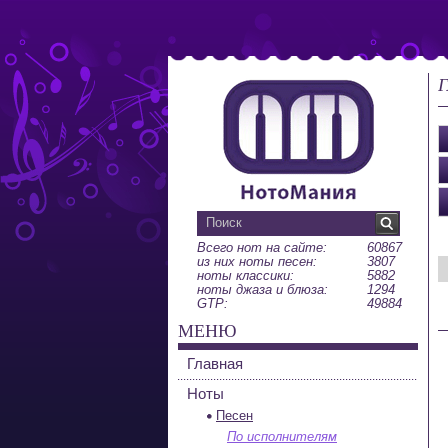
Г
Всего нот на сайте:
60867
из них ноты песен:
3807
ноты классики:
5882
ноты джаза и блюза:
1294
GTP:
49884
МЕНЮ
Главная
Ноты
Песен
По исполнителям