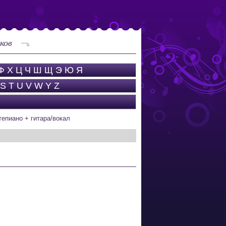
ков
Ф
Х
Ц
Ч
Ш
Щ
Э
Ю
Я
S
T
U
V
W
Y
Z
тепиано + гитара/вокал