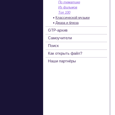
По тематике
Из фильмов
Топ 100
Классической музыки
Джаза и блюза
GTP-архив
Самоучители
Поиск
Как открыть файл?
Наши партнёры