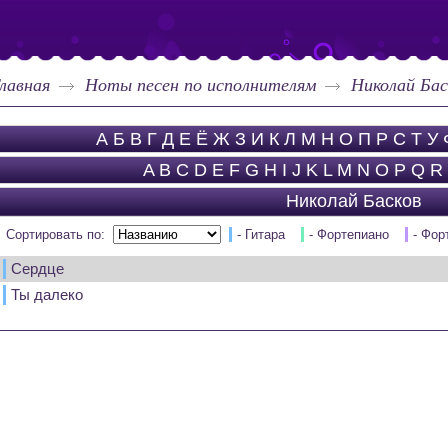
лавная
Ноты песен по исполнителям
Николай Бас
А
Б
В
Г
Д
Е
Ё
Ж
З
И
К
Л
М
Н
О
П
Р
С
Т
У
A
B
C
D
E
F
G
H
I
J
K
L
M
N
O
P
Q
R
Николай Басков
Сортировать по:
- Гитара
- Фортепиано
- Фор
Сердце
Ты далеко