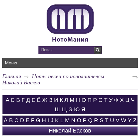
Меню
Главная
Ноты песен по исполнителям
Николай Басков
А
Б
В
Г
Д
Е
Ё
Ж
З
И
К
Л
М
Н
О
П
Р
С
Т
У
Ф
Х
Ц
Ч
Ш
Щ
Э
Ю
Я
A
B
C
D
E
F
G
H
I
J
K
L
M
N
O
P
Q
R
S
T
U
V
W
Y
Z
Николай Басков