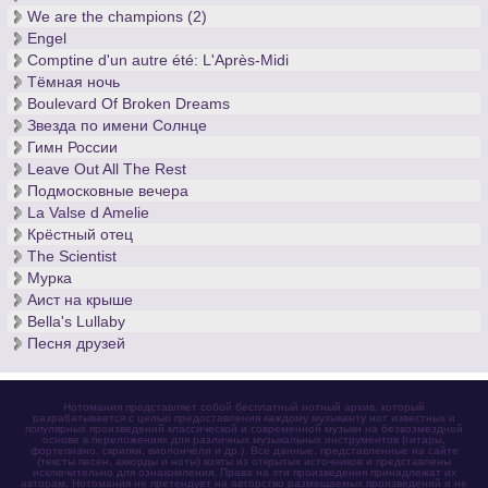
We are the champions (2)
Engel
Comptine d'un autre été: L'Après-Midi
Тёмная ночь
Boulevard Of Broken Dreams
Звезда по имени Солнце
Гимн России
Leave Out All The Rest
Подмосковные вечера
La Valse d Amelie
Крёстный отец
The Scientist
Мурка
Аист на крыше
Bella's Lullaby
Песня друзей
Нотомания представляет собой бесплатный нотный архив, который
разрабатывается с целью предоставления каждому музыканту нот известных и
популярных произведений классической и современной музыки на безвозмездной
основе в переложениях для различных музыкальных инструментов (гитары,
фортепиано, скрипки, виолончели и др.). Все данные, представленные на сайте
(тексты песен, аккорды и ноты) взяты из открытых источников и представлены
исключительно для ознакомления. Права на эти произведения принадлежат их
авторам. Нотомания не претендует на авторство размещаемых произведений и не