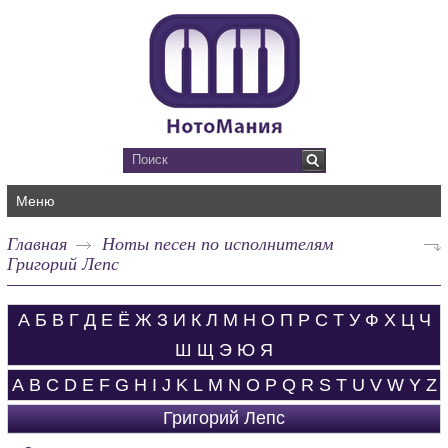
Меню
Главная
Ноты песен по исполнителям
Григорий Лепс
А
Б
В
Г
Д
Е
Ё
Ж
З
И
К
Л
М
Н
О
П
Р
С
Т
У
Ф
Х
Ц
Ч
Ш
Щ
Э
Ю
Я
A
B
C
D
E
F
G
H
I
J
K
L
M
N
O
P
Q
R
S
T
U
V
W
Y
Z
Григорий Лепс