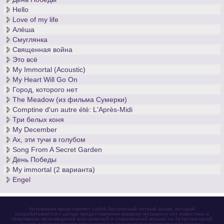
Hello
Love of my life
Алёша
Смуглянка
Священная война
Это всё
My Immortal (Acoustic)
My Heart Will Go On
Город, которого нет
The Meadow (из фильма Сумерки)
Comptine d'un autre été: L'Après-Midi
Три белых коня
My December
Ах, эти тучи в голубом
Song From A Secret Garden
День Победы
My immortal (2 варианта)
Engel
Нотомания представляет собой бесплатный нотный архив, который
разрабатывается с целью предоставления каждому музыканту нот известных и
популярных произведений классической и современной музыки на безвозмездной
основе в переложениях для различных музыкальных инструментов (гитары,