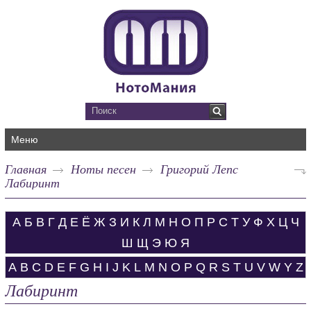
Меню
Главная
Ноты песен
Григорий Лепс
Лабиринт
А
Б
В
Г
Д
Е
Ё
Ж
З
И
К
Л
М
Н
О
П
Р
С
Т
У
Ф
Х
Ц
Ч
Ш
Щ
Э
Ю
Я
A
B
C
D
E
F
G
H
I
J
K
L
M
N
O
P
Q
R
S
T
U
V
W
Y
Z
Лабиринт