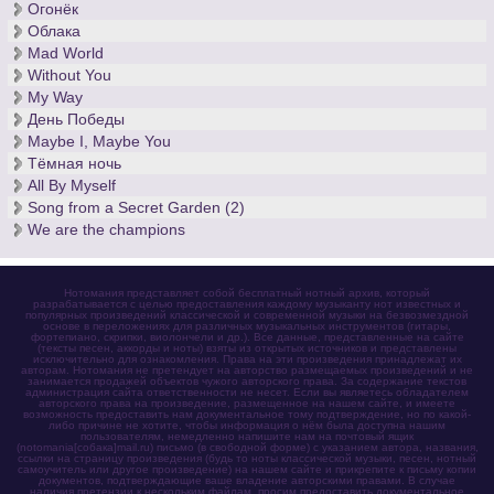
Огонёк
Облака
Mad World
Without You
My Way
День Победы
Maybe I, Maybe You
Тёмная ночь
All By Myself
Song from a Secret Garden (2)
We are the champions
Нотомания представляет собой бесплатный нотный архив, который
разрабатывается с целью предоставления каждому музыканту нот известных и
популярных произведений классической и современной музыки на безвозмездной
основе в переложениях для различных музыкальных инструментов (гитары,
фортепиано, скрипки, виолончели и др.). Все данные, представленные на сайте
(тексты песен, аккорды и ноты) взяты из открытых источников и представлены
исключительно для ознакомления. Права на эти произведения принадлежат их
авторам. Нотомания не претендует на авторство размещаемых произведений и не
занимается продажей объектов чужого авторского права. За содержание текстов
администрация сайта ответственности не несет. Если вы являетесь обладателем
авторского права на произведение, размещенное на нашем сайте, и имеете
возможность предоставить нам документальное тому подтверждение, но по какой-
либо причине не хотите, чтобы информация о нём была доступна нашим
пользователям, немедленно напишите нам на почтовый ящик
(notomania[собака]mail.ru) письмо (в свободной форме) с указанием автора, названия,
ссылки на страницу произведения (будь то ноты классической музыки, песен, нотный
самоучитель или другое произведение) на нашем сайте и прикрепите к письму копии
документов, подтверждающие ваше владение авторскими правами. В случае
наличия претензии к нескольким файлам, просим предоставить документальное