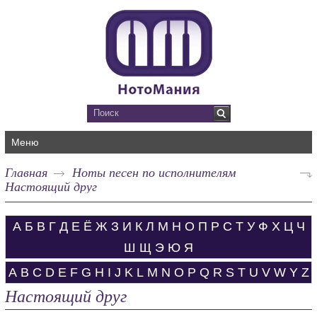
Меню
Главная
Ноты песен по исполнителям
Настоящий друг
А
Б
В
Г
Д
Е
Ё
Ж
З
И
К
Л
М
Н
О
П
Р
С
Т
У
Ф
Х
Ц
Ч
Ш
Щ
Э
Ю
Я
A
B
C
D
E
F
G
H
I
J
K
L
M
N
O
P
Q
R
S
T
U
V
W
Y
Z
Настоящий друг