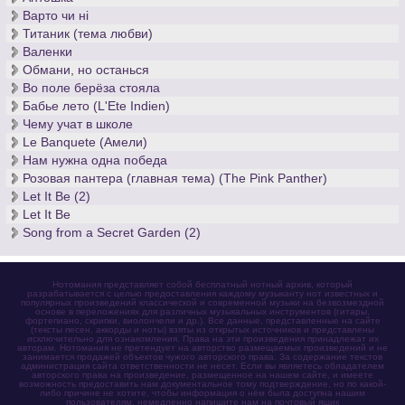
Варто чи нi
Титаник (тема любви)
Валенки
Обмани, но останься
Во поле берёза стояла
Бабье лето (L'Ete Indien)
Чему учат в школе
Le Banquete (Амели)
Нам нужна одна победа
Розовая пантера (главная тема) (The Pink Panther)
Let It Be (2)
Let It Be
Song from a Secret Garden (2)
Нотомания представляет собой бесплатный нотный архив, который
разрабатывается с целью предоставления каждому музыканту нот известных и
популярных произведений классической и современной музыки на безвозмездной
основе в переложениях для различных музыкальных инструментов (гитары,
фортепиано, скрипки, виолончели и др.). Все данные, представленные на сайте
(тексты песен, аккорды и ноты) взяты из открытых источников и представлены
исключительно для ознакомления. Права на эти произведения принадлежат их
авторам. Нотомания не претендует на авторство размещаемых произведений и не
занимается продажей объектов чужого авторского права. За содержание текстов
администрация сайта ответственности не несет. Если вы являетесь обладателем
авторского права на произведение, размещенное на нашем сайте, и имеете
возможность предоставить нам документальное тому подтверждение, но по какой-
либо причине не хотите, чтобы информация о нём была доступна нашим
пользователям, немедленно напишите нам на почтовый ящик