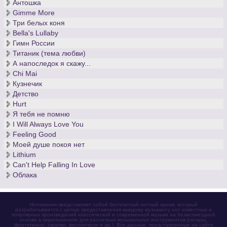
Антошка
Gimme More
Три белых коня
Bella's Lullaby
Гимн России
Титаник (тема любви)
А напоследок я скажу...
Chi Mai
Кузнечик
Детство
Hurt
Я тебя не помню
I Will Always Love You
Feeling Good
Моей душе покоя нет
Lithium
Can't Help Falling In Love
Облака
Нотомания представляет собой бесплатный нотный архив, который
разрабатывается с целью предоставления каждому музыканту нот известных и
популярных произведений классической и современной музыки на безвозмездной
основе в переложениях для различных музыкальных инструментов (гитары,
фортепиано, скрипки, виолончели и др.). Все данные, представленные на сайте