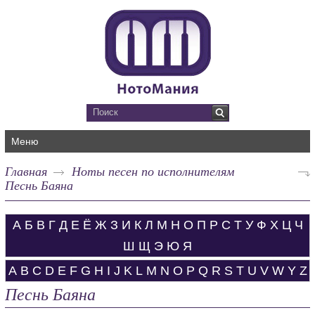
Меню
Главная
Ноты песен по исполнителям
Песнь Баяна
А
Б
В
Г
Д
Е
Ё
Ж
З
И
К
Л
М
Н
О
П
Р
С
Т
У
Ф
Х
Ц
Ч
Ш
Щ
Э
Ю
Я
A
B
C
D
E
F
G
H
I
J
K
L
M
N
O
P
Q
R
S
T
U
V
W
Y
Z
Песнь Баяна