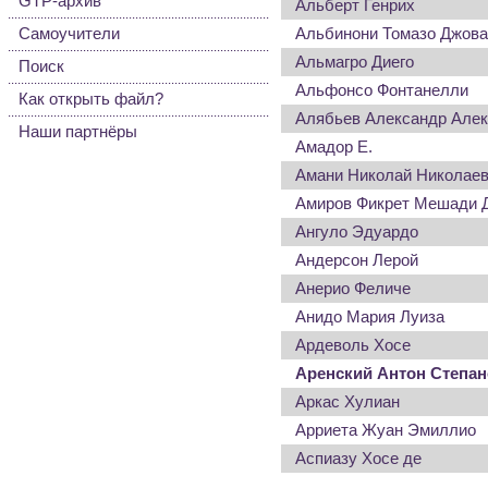
GTP-архив
Альберт Генрих
Самоучители
Альбинони Томазо Джова
Альмагро Диего
Поиск
Альфонсо Фонтанелли
Как открыть файл?
Алябьев Александр Алек
Наши партнёры
Амадор Е.
Амани Николай Николае
Амиров Фикрет Мешади 
Ангуло Эдуардо
Андерсон Лерой
Анерио Феличе
Анидо Мария Луиза
Ардеволь Хосе
Аренский Антон Степа
Аркас Хулиан
Арриета Жуан Эмиллио
Аспиазу Хосе де