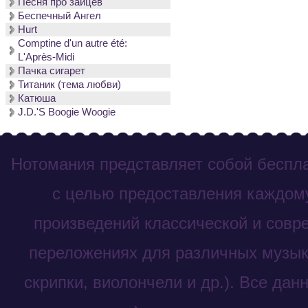
Песня про зайцев
Беспечный Ангел
Hurt
Comptine d'un autre été:
L'Après-Midi
Пачка сигарет
Титаник (тема любви)
Катюша
J.D.'S Boogie Woogie
Нотомания представляет собой беспла
с целью предоставления каждому
произведений классической и совр
переложениях для различных музык
скрипки, виолончели и др.). Все дан