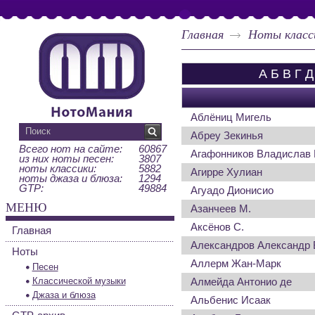
Главная
Ноты класс
А
Б
В
Г
Д
Аблёниц Мигель
Абреу Зекинья
Всего нот на сайте:
60867
Агафонников Владислав 
из них ноты песен:
3807
ноты классики:
5882
Агирре Хулиан
ноты джаза и блюза:
1294
GTP:
49884
Агуадо Дионисио
МЕНЮ
Азанчеев М.
Аксёнов С.
Главная
Александров Александр 
Ноты
Аллерм Жан-Марк
Песен
Классической музыки
Алмейда Антонио де
Джаза и блюза
Альбенис Исаак