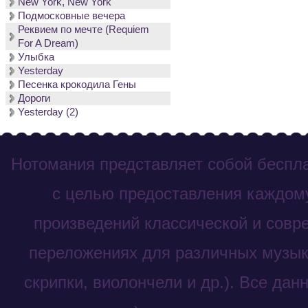
New York, New York
Подмосковные вечера
Реквием по мечте (Requiem
For A Dream)
Улыбка
Yesterday
Песенка крокодила Гены
Дороги
Yesterday (2)
Нотомания представляет собой беспла
с целью предоставления каждому
произведений классической и совр
переложениях для различных музык
скрипки, виолончели и др.). Все дан