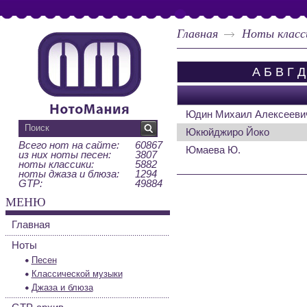
Главная
Ноты класс
А
Б
В
Г
Д
Юдин Михаил Алексееви
Юкюйджиро Йоко
Всего нот на сайте:
60867
Юмаева Ю.
из них ноты песен:
3807
ноты классики:
5882
ноты джаза и блюза:
1294
GTP:
49884
МЕНЮ
Главная
Ноты
Песен
Классической музыки
Джаза и блюза