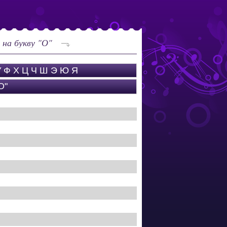
на букву "О"
У
Ф
Х
Ц
Ч
Ш
Э
Ю
Я
О"