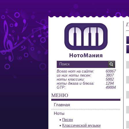
Г
Всего нот на сайте:
60867
из них ноты песен:
3807
ноты классики:
5882
ноты джаза и блюза:
1294
GTP:
49884
МЕНЮ
Главная
Ноты
Песен
Классической музыки