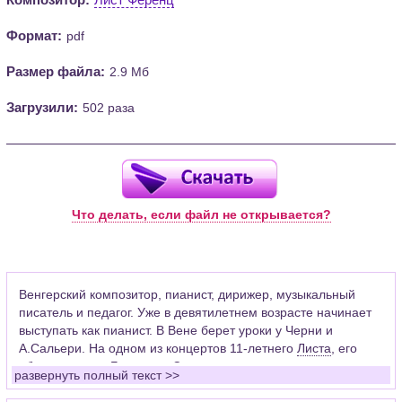
Формат:
pdf
Размер файла:
2.9 Мб
Загрузили:
502 раза
Что делать, если файл не открывается?
Венгерский композитор, пианист, дирижер, музыкальный
писатель и педагог. Уже в девятилетнем возрасте начинает
выступать как пианист. В Вене берет уроки у Черни и
А.Сальери. На одном из концертов 11-летнего
Листа
, его
«благословил»
Бетховен
. Сильное влияние на становление
развернуть полный текст >>
великого музыкального романтика оказали встречи с