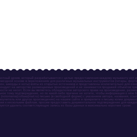
отный архив, который разрабатывается с целью предоставления каждому музыканту нот 
мездной основе в переложениях для различных музыкальных инструментов (гитары, фортеп
ен, аккорды и ноты) взяты из открытых источников и представлены исключительно для озн
ендует на авторство размещаемых произведений и не занимается продажей объектов чуж
ности не несет. Если вы являетесь обладателем авторского права на произведение, разм
ное тому подтверждение, но по какой-либо причине не хотите, чтобы информация о нём 
otomania[собака]mail.ru) письмо (в свободной форме) с указанием автора, названия, ссыл
амоучитель или другое произведение) на нашем сайте и прикрепите к письму копии докум
зии к нескольким файлам, просим предоставить документальное подтверждение для каждог
зуется удалить соответствующую запись из базы данных в максимально короткие сроки.