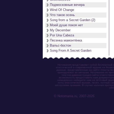
Подмосковные вечера
Wind Of Change
Что такое осень
Song from a Secret Garden (2)
Моей душе покоя нет
My December
Por Una Cabeza
Песенка мамонтёнка
Вальс-бостон
Song From A Secret Garden
Нотомания представляет собой бесплатный н
классической и современной музыки на безвоз
данные, представленные на сайте (тексты пес
принадлежат их авторам. Нотомания не прет
текстов администрация сайта ответствен
возможность предоставить нам документаль
немедленно напишите нам на почтовый ящик (n
ноты классической музыки, песен, нотный с
авторскими правами. В случае наличия претен
обя
© Notomania.ru, 2007-2026