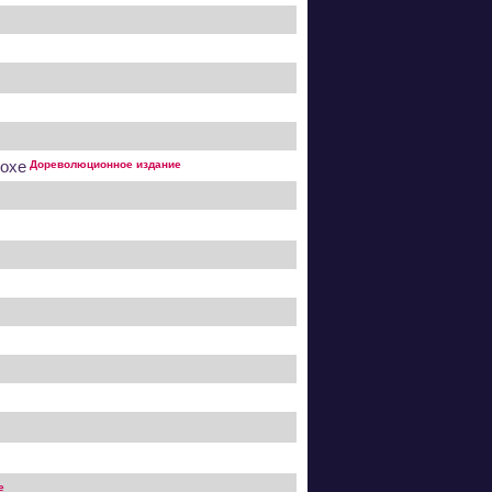
лохе
Дореволюционное издание
е