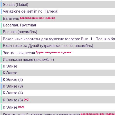
Sonata (Llobet)
Variazione del settimino (Tarrega)
Багатель
Дореволюционное издание
Весёлая. Грустная
Весною (ансамбль)
Вокальные квартеты для мужских голосов: Вып. 1 : Песня о б
Ехал козак за Дунай (украинская песня, ансамбль)
Застольная песня
Дореволюционное издание
Испанская песня (ансамбль)
К Элизе
К Элизе
К Элизе (2)
К Элизе (3)
К Элизе (4)
К Элизе (5)
(HQ)
К Элизе
(HQ)
Квартет для 2 скрипок, альта и виолончели
Дореволюционное издани