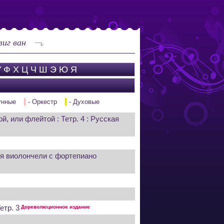
иг ван
У
Ф
Х
Ц
Ч
Ш
Э
Ю
Я
унные
- Оркестр
- Духовые
ой, или флейтой : Тетр. 4 : Русская
ля виолончели с фортепиано
етр. 3
Дореволюционное издание