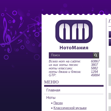
Г
Всего нот на сайте:
60867
из них ноты песен:
3807
ноты классики:
5882
ноты джаза и блюза:
1294
GTP:
49884
МЕНЮ
Главная
Ноты
Песен
Классической музыки