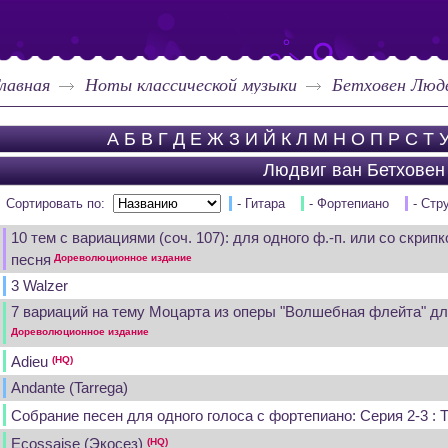
лавная
Ноты классической музыки
Бетховен Людв
А
Б
В
Г
Д
Е
Ж
З
И
Й
К
Л
М
Н
О
П
Р
С
Т
Людвиг ван Бетховен
Сортировать по:
- Гитара
- Фортепиано
- Стр
10 тем с вариациями (соч. 107): для одного ф.-п. или со скрипк
песня
Дореволюционное издание
3 Walzer
7 вариаций на тему Моцарта из оперы "Волшебная флейта" д
Дореволюционное издание
Adieu
(HQ)
Andante (Tarrega)
Cобрание песен для одного голоса с фортепиано: Серия 2-3 : Т
Ecossaise (Экосез)
(HQ)