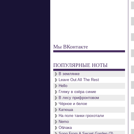
Мы ВКонтакте
ПОПУЛЯРНЫЕ НОТЫ
В землянке
Leave Out All The Rest
Hello
Гляжу в озёра синие
В лесу прифронтовом
Чёрное и белое
Катюша
На поле танки грохотали
Nemo
Облака
Song From A Secret Garden (3)