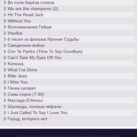
Во поле берёза стояла
We are the champions (2)
Hit The Road Jack
Without You
Воспоминания Гейши
Улыбка
6 песен из фильма Ирония Судьбы
Священная война
Con Te Partiro (Time To Say Goodbye)
Can't Take My Eyes Off You
Катюша
What I've Done
Billie Jean
I Miss You
Пачка сигарет
Семь-сорок (7:40)
Marriage D'Amour
Шаланды, полные кефали
I Just Called To Say I Love You
Город, которого нет
Нотомания представляет собой бесплатный нотный архив, который