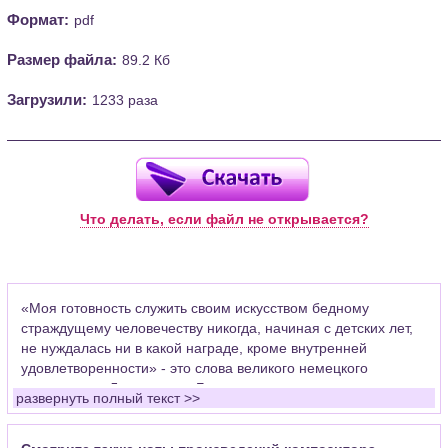
Формат:
pdf
Размер файла:
89.2 Кб
Загрузили:
1233 раза
Что делать, если файл не открывается?
«Моя готовность служить своим искусством бедному
страждущему человечеству никогда, начиная с детских лет,
не нуждалась ни в какой награде, кроме внутренней
удовлетворенности» - это слова великого немецкого
композитора Людвига ван Бетховена.
развернуть полный текст >>
Уже в 7 лет он начал выступать как клавесинист. С 11-и лет -
помощник органиста капеллы. В 1782 г. Было издано первое