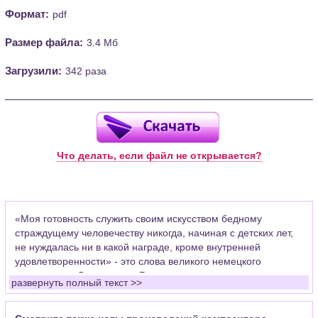
Формат:
pdf
Размер файла:
3.4 Мб
Загрузили:
342 раза
Что делать, если файл не открывается?
«Моя готовность служить своим искусством бедному
страждущему человечеству никогда, начиная с детских лет,
не нуждалась ни в какой награде, кроме внутренней
удовлетворенности» - это слова великого немецкого
композитора Людвига ван Бетховена.
развернуть полный текст >>
Уже в 7 лет он начал выступать как клавесинист. С 11-и лет -
помощник органиста капеллы. В 1782 г. Было издано первое