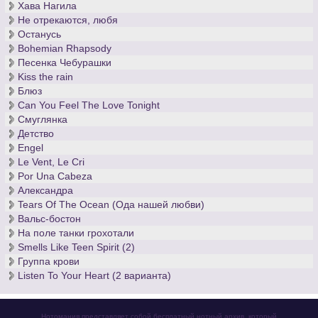
Хава Нагила
Не отрекаются, любя
Останусь
Bohemian Rhapsody
Песенка Чебурашки
Kiss the rain
Блюз
Can You Feel The Love Tonight
Смуглянка
Детство
Engel
Le Vent, Le Cri
Por Una Cabeza
Александра
Tears Of The Ocean (Ода нашей любви)
Вальс-бостон
На поле танки грохотали
Smells Like Teen Spirit (2)
Группа крови
Listen To Your Heart (2 варианта)
Нотомания представляет собой бесплатный нотный архив, который