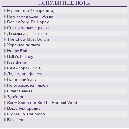
ПОПУЛЯРНЫЕ НОТЫ
My immortal (2 варианта)
Нам нужна одна победа
Don't Worry, Be Happy
Спят усталые игрушки
Дважды два - четыре
The Show Must Go On
Хорошие девчата
Happy End
Bella's Lullaby
Kiss the rain
Семь-сорок (7:40)
До, ре, ми, фа, соль...
Настоящий друг
Не отрекаются, любя
Greensleeves
Зурбаган
Sorry Seems To Be The Hardest Word
Ваше благородие
Fly Me To The Moon
Billie Jean