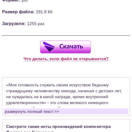
Размер файла:
291.8 Кб
Загрузили:
1255 раз
Что делать, если файл не открывается?
«Моя готовность служить своим искусством бедному
страждущему человечеству никогда, начиная с детских лет,
не нуждалась ни в какой награде, кроме внутренней
удовлетворенности» - это слова великого немецкого
композитора Людвига ван Бетховена.
развернуть полный текст >>
Уже в 7 лет он начал выступать как клавесинист. С 11-и лет -
помощник органиста капеллы. В 1782 г. Было издано первое
Смотрите также ноты произведений композитора
сочинение Бетховена - 9 вариаций для клавира. В 16 лет, в