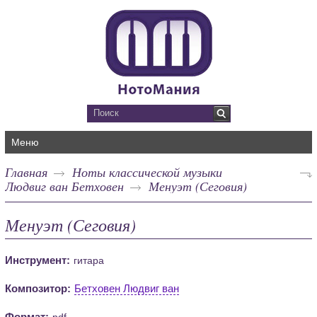
Меню
Главная
Ноты классической музыки
Людвиг ван Бетховен
Менуэт (Сеговия)
Менуэт (Сеговия)
Инструмент:
гитара
Композитор:
Бетховен Людвиг ван
Формат:
pdf