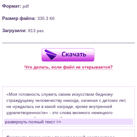
Формат:
pdf
Размер файла:
335.3 Кб
Загрузили:
813 раз
Что делать, если файл не открывается?
«Моя готовность служить своим искусством бедному
страждущему человечеству никогда, начиная с детских лет,
не нуждалась ни в какой награде, кроме внутренней
удовлетворенности» - это слова великого немецкого
композитора Людвига ван Бетховена.
развернуть полный текст >>
Уже в 7 лет он начал выступать как клавесинист. С 11-и лет -
помощник органиста капеллы. В 1782 г. Было издано первое