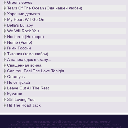
Greensleeves
Tears Of The Ocean (Ода нашей любви)
Хорошие девчата
My Heart Will Go On
Bella's Lullaby
We Will Rock You
Nocturne (Ноктюрн)
Numb (Piano)
Гимн России
Титаник (тема любви)
А напоследок я скажу...
Священная война
Can You Feel The Love Tonight
Останусь
Не отпускай
Leave Out All The Rest
Кукушка
Still Loving You
Hit The Road Jack
Нотомания представляет собой бесплатный нотный архив, который
разрабатывается с целью предоставления каждому музыканту нот известных и
популярных произведений классической и современной музыки на безвозмездной