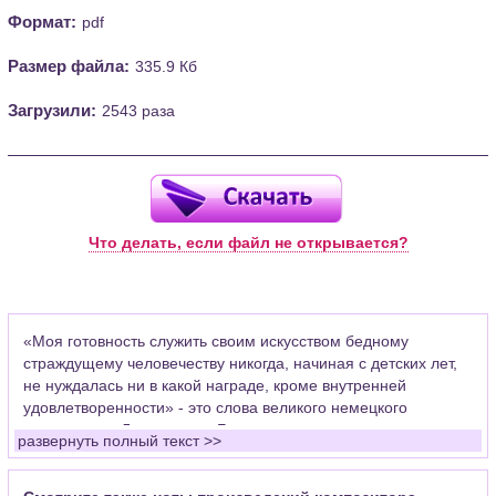
Формат:
pdf
Размер файла:
335.9 Кб
Загрузили:
2543 раза
Что делать, если файл не открывается?
«Моя готовность служить своим искусством бедному
страждущему человечеству никогда, начиная с детских лет,
не нуждалась ни в какой награде, кроме внутренней
удовлетворенности» - это слова великого немецкого
композитора Людвига ван Бетховена.
развернуть полный текст >>
Уже в 7 лет он начал выступать как клавесинист. С 11-и лет -
помощник органиста капеллы. В 1782 г. Было издано первое