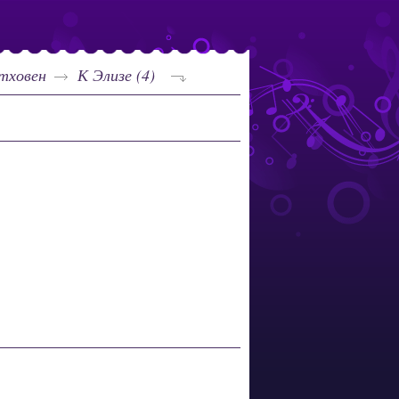
тховен
К Элизе (4)