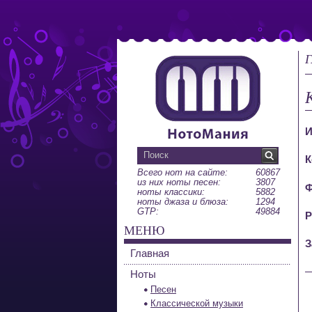
Г
И
К
Всего нот на сайте:
60867
из них ноты песен:
3807
Ф
ноты классики:
5882
ноты джаза и блюза:
1294
GTP:
49884
Р
МЕНЮ
З
Главная
Ноты
Песен
Классической музыки