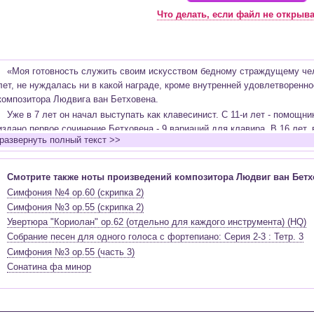
Что делать, если файл не открыв
«Моя готовность служить своим искусством бедному страждущему чел
лет, не нуждалась ни в какой награде, кроме внутренней удовлетворенно
композитора Людвига ван Бетховена.
Уже в 7 лет он начал выступать как клавесинист. С 11-и лет - помощни
издано первое сочинение Бетховена - 9 вариаций для клавира. В 16 лет, 
развернуть полный текст >>
Моцарту, находя поддержку своему таланту от великого мастера. Взяв н
Бетховен служит в должности органиста капеллы и альтиста театральног
становится студентом философского факультета Боннского университета
Смотрите также ноты произведений композитора Людвиг ван Бетх
Вене, где берёт уроки нотной классической музыки у Гайдна и др. Ширитс
Симфония №4 op.60 (скрипка 2)
(средства от одного из выступлений Бетховен передаёт вдове Моцарта).
Симфония №3 op.55 (скрипка 2)
фортепианные сонаты, среди которых - «Патетическая», как ее назвал с
Увертюра "Кориолан" op.62 (отдельно для каждого инструмента) (HQ)
(эти неавторские названия укрепились за сонатами позже), 3 фортепиан
Cобрание песен для одного голоса с фортепиано: Серия 2-3 : Тетр. 3
виолончельные сонаты, струнные квартеты, песни, оратория «Христос на
Симфония №3 op.55 (часть 3)
Появившееся в 1797 г. признаки глухоты привели его к тяжелому душевн
Сонатина фа минор
чтобы я покончил с собой. Только оно, искусство, оно меня удержало», 
композиторе, он писал шедевры, будучи совершенно глухим, а для того,
лбом к инструменту.
Свет, побеждающая тьму, страдания, преодоленные этим великим и с