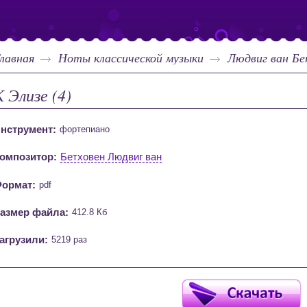
лавная
Ноты классической музыки
Людвиг ван Бе
К Элизе (4)
нструмент:
фортепиано
омпозитор:
Бетховен Людвиг ван
ормат:
pdf
азмер файла:
412.8 Кб
агрузили:
5219 раз