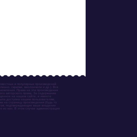
известных и популярных произведений
иано, скрипки, виолончели и др.). Все
акомления. Права на эти произведения
ого авторского права. За содержание
ещенное на нашем сайте, и имеете
была доступна нашим пользователям,
ки на страницу произведения (будь то
ентов, подтверждающие ваше владение
о из них. В этом случае администрация