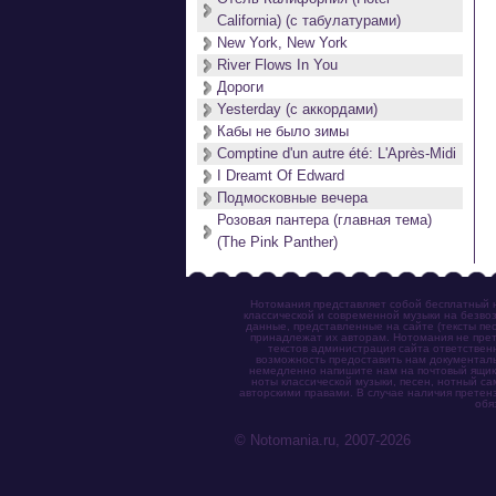
California) (с табулатурами)
New York, New York
River Flows In You
Дороги
Yesterday (с аккордами)
Кабы не было зимы
Comptine d'un autre été: L'Après-Midi
I Dreamt Of Edward
Подмосковные вечера
Розовая пантера (главная тема)
(The Pink Panther)
Нотомания представляет собой бесплатный н
классической и современной музыки на безвоз
данные, представленные на сайте (тексты пес
принадлежат их авторам. Нотомания не прет
текстов администрация сайта ответствен
возможность предоставить нам документаль
немедленно напишите нам на почтовый ящик (n
ноты классической музыки, песен, нотный с
авторскими правами. В случае наличия претен
обя
© Notomania.ru, 2007-2026