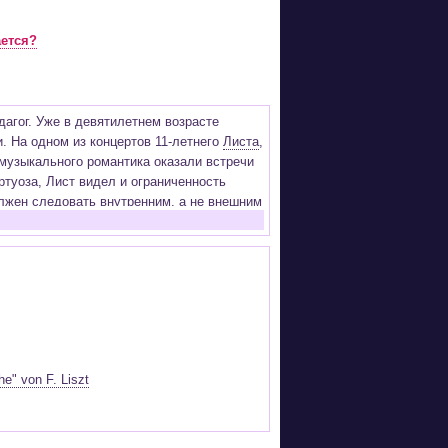
ается?
дагог. Уже в девятилетнем возрасте
и. На одном из концертов 11-летнего
Листа
,
 музыкального романтика оказали встречи
ртуоза, Лист видел и ограниченность
олжен следовать внутренним, а не внешним
явлений природы произведений искусства,
, в последствии переработанного в цикл
фортепиано (эти ноты классической музыки
). В Риме Лист проводит 8 лет, став
тупает, преподает и дирижирует. Он
воспринимает их как миссию «Высекать
ений модных арий, салонной музыки и
ий, песен и секстетов Бетховена,
e" von F. Liszt
ами Берлиоза, вокальными произведениями
ениями
Верди
,
Вагнера
,
Глинки
. Фортепиано
тство звучания оперных и симфонических
приезжал в Россию. Здесь сыграл и свой