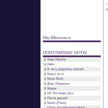
U
Мы ВКонтакте
ПОПУЛЯРНЫЕ НОТЫ
Хава Нагила
Hello
В лесу родилась ёлочка
Варто чи нi
Moon River
День Рожденья
Мурка
Hit The Road Jack
Песня друзей
Numb (Piano)
Отель Калифорния (Hotel