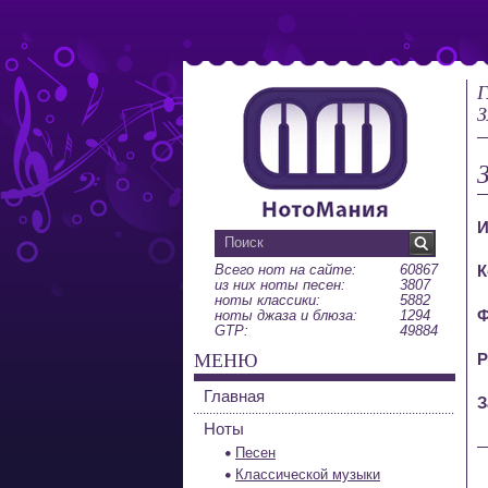
Г
З
И
Всего нот на сайте:
60867
К
из них ноты песен:
3807
ноты классики:
5882
Ф
ноты джаза и блюза:
1294
GTP:
49884
МЕНЮ
Р
Главная
З
Ноты
Песен
Классической музыки