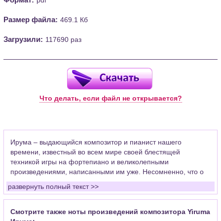
Размер файла:
469.1 Кб
Загрузили:
117690 раз
Что делать, если файл не открывается?
Ирума – выдающийся композитор и пианист нашего
времени, известный во всем мире своей блестящей
техникой игры на фортепиано и великолепными
произведениями, написанными им уже. Несомненно, что о
стиле композитора рано делать выводы, да и критики пока
развернуть полный текст >>
не дают своих оценок и не строят выводов, но о технических
возможностях Ирума как пианиста можно говорить
бесконечно. Обучавшись с 5 лет игре на фортепиано, Ирума
Смотрите также ноты произведений композитора Yiruma