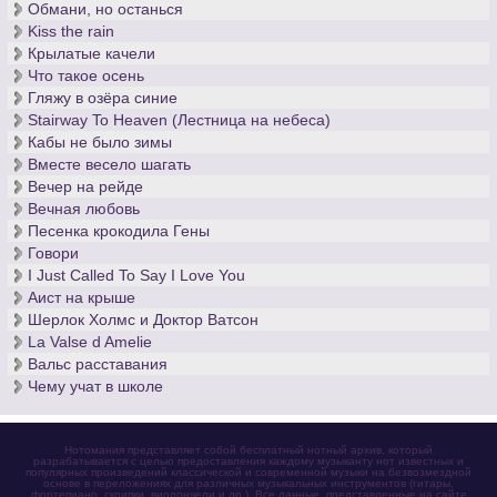
Обмани, но останься
Kiss the rain
Крылатые качели
Что такое осень
Гляжу в озёра синие
Stairway To Heaven (Лестница на небеса)
Кабы не было зимы
Вместе весело шагать
Вечер на рейде
Вечная любовь
Песенка крокодила Гены
Говори
I Just Called To Say I Love You
Аист на крыше
Шерлок Холмс и Доктор Ватсон
La Valse d Amelie
Вальс расставания
Чему учат в школе
Нотомания представляет собой бесплатный нотный архив, который
разрабатывается с целью предоставления каждому музыканту нот известных и
популярных произведений классической и современной музыки на безвозмездной
основе в переложениях для различных музыкальных инструментов (гитары,
фортепиано, скрипки, виолончели и др.). Все данные, представленные на сайте