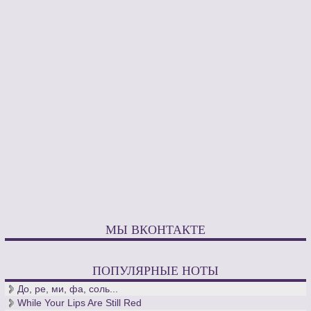
сериалов и к известному драматическому спектаклю,
носившему название «Зимняя соната». После этого Ирума
выпустил не один альбом со своими сочинениями и
исполнением произведений других композиторов.
Несмотря на то, что Ирума уже прославился на весь мир,
останавливаться на достигнутом он не собирается и нам
остается только ждать новых произведений, альбомов и
прекрасного исполнения произведений музыкального
искусства и культуры не только нашего столетия, но и
произведений наших предшественников.
МЫ ВКОНТАКТЕ
ПОПУЛЯРНЫЕ НОТЫ
До, ре, ми, фа, соль...
While Your Lips Are Still Red