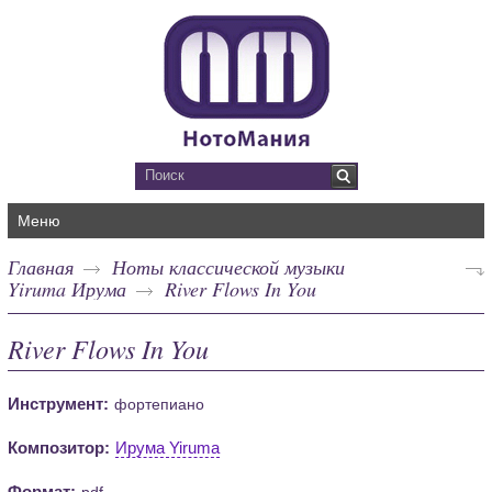
Меню
Главная
Ноты классической музыки
Yiruma Ирума
River Flows In You
River Flows In You
Инструмент:
фортепиано
Композитор:
Ирума Yiruma
Формат:
pdf