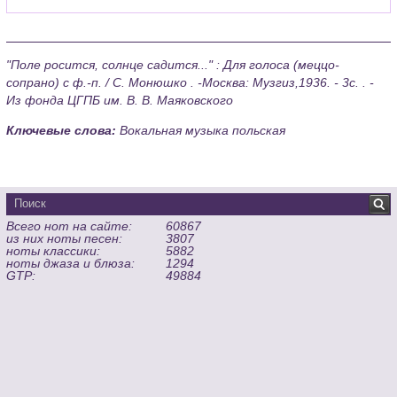
"Поле росится, солнце садится..." : Для голоса (меццо-
сопрано) с ф.-п. / С. Монюшко . -Москва: Музгиз,1936. - 3с. . -
Из фонда ЦГПБ им. В. В. Маяковского
Ключевые слова:
Вокальная музыка польская
Всего нот на сайте:
60867
из них ноты песен:
3807
ноты классики:
5882
ноты джаза и блюза:
1294
GTP:
49884