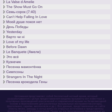
La Valse d Amelie
The Show Must Go On
Семь-сорок (7:40)
Can't Help Falling In Love
Моей душе покоя нет
День Победы
Yesterday
Варто чи нi
Love of my life
Before Dawn
Le Banquete (Амели)
Это всё
Кузнечик
Песенка мамонтёнка
Симпсоны
Strangers In The Night
Песенка крокодила Гены
Нотомания представляет собой бесплатный нотный архив, который
разрабатывается с целью предоставления каждому музыканту нот известных и
популярных произведений классической и современной музыки на безвозмездной
основе в переложениях для различных музыкальных инструментов (гитары,
фортепиано, скрипки, виолончели и др.). Все данные, представленные на сайте
(тексты песен, аккорды и ноты) взяты из открытых источников и представлены
исключительно для ознакомления. Права на эти произведения принадлежат их