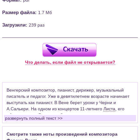
Размер файла:
1.7 Мб
Загрузили:
239 раз
Что делать, если файл не открывается?
Венгерский композитор, пианист, дирижер, музыкальный
писатель и педагог. Уже в девятилетнем возрасте начинает
выступать как пианист. В Вене берет уроки у Черни и
А.Сальери. На одном из концертов 11-летнего
Листа
, его
«благословил»
Бетховен
. Сильное влияние на становление
развернуть полный текст >>
великого музыкального романтика оказали встречи с
Берлиозом
,
Шопеном
и
Паганини
. Восхищаясь мастерством
скипача-виртуоза, Лист видел и ограниченность такого рода
Смотрите также ноты произведений композитора