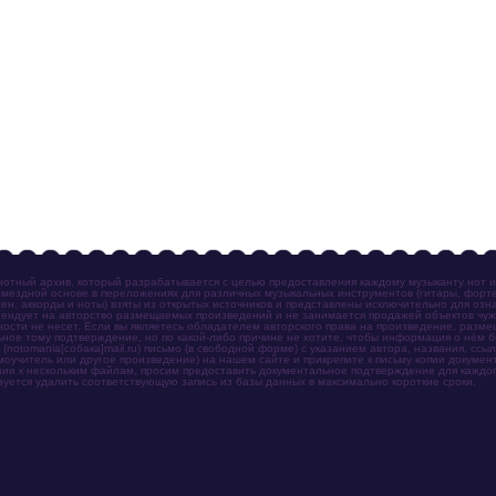
отный архив, который разрабатывается с целью предоставления каждому музыканту нот 
мездной основе в переложениях для различных музыкальных инструментов (гитары, фортеп
ен, аккорды и ноты) взяты из открытых источников и представлены исключительно для озн
ендует на авторство размещаемых произведений и не занимается продажей объектов чуж
ности не несет. Если вы являетесь обладателем авторского права на произведение, разм
ное тому подтверждение, но по какой-либо причине не хотите, чтобы информация о нём 
otomania[собака]mail.ru) письмо (в свободной форме) с указанием автора, названия, ссыл
амоучитель или другое произведение) на нашем сайте и прикрепите к письму копии докум
зии к нескольким файлам, просим предоставить документальное подтверждение для каждог
зуется удалить соответствующую запись из базы данных в максимально короткие сроки.