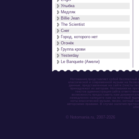
Улыбка
Медляк
Billie Jean
The Scientist
Снег
Город, которого нет
Огонёк
Группа крови
Yesterday
Le Banquete (Амели)
Нотомания представляет собой бесплатный н
классической и современной музыки на безвоз
данные, представленные на сайте (тексты пес
принадлежат их авторам. Нотомания не прет
текстов администрация сайта ответствен
возможность предоставить нам документаль
немедленно напишите нам на почтовый ящик (n
ноты классической музыки, песен, нотный с
авторскими правами. В случае наличия претен
обя
© Notomania.ru, 2007-2026