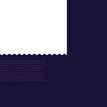
известных и популярных произведений
иано, скрипки, виолончели и др.). Все
акомления. Права на эти произведения
ого авторского права. За содержание
ещенное на нашем сайте, и имеете
была доступна нашим пользователям,
ки на страницу произведения (будь то
ентов, подтверждающие ваше владение
о из них. В этом случае администрация