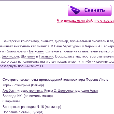
Что делать, если файл не открыв
Венгерский композитор, пианист, дирижер, музыкальный писатель и пе
начинает выступать как пианист. В Вене берет уроки у Черни и А.Сальер
его «благословил»
Бетховен
. Сильное влияние на становление великого
с
Берлиозом
,
Шопеном
и
Паганини
. Восхищаясь мастерством скипача-ви
такого рода исполнительства и стал искать иные пути, ибо «художник д
развернуть полный текст >>
стремлениям». Путешествуя по Швейцарии и Италии, под впечатлением 
он создает нотные страницы для фортепиано «Альбома путешественника»
«Годы странствий». В это же время Лист пишет 12 больших этюдов для 
Смотрите также ноты произведений композитора Ференц Лист:
будут переработаны им в «Этюды высшего исполнительского мастерства»
Упрек Лохенгрина (Вагнер)
аббатом католической церкви. В течение 17 лет после этого периода выс
Альбом путешественника. Книга 2: Цветочная мелодия Альп
становится первым пианистом, начавшим играть сольные концерты. Он 
Баллада №1 (ре-бемоль мажор)
огонь из людских сердец». В года, когда репертуар состоял из перелож
8 вариаций
пустых виртуозных пьес, Лист играет «фортепианные партитуры» симфон
Венгерская рапсодия №16 (ля минор)
знакомит мир с увертюрами Вебера и Россини, симфоническими полотн
Послание любви (Шуберт)
Шуберта, Шумана, а позднее – с органными произведениями
Баха
, твор