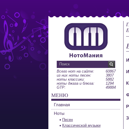
Г
E
E
И
Всего нот на сайте:
60867
И
из них ноты песен:
3807
ноты классики:
5882
К
ноты джаза и блюза:
1294
GTP:
49884
МЕНЮ
Ф
Главная
Р
Ноты
З
Песен
Классической музыки