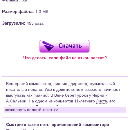
Размер файла:
1.3 Мб
Загрузили:
453 раза
Что делать, если файл не открывается?
Венгерский композитор, пианист, дирижер, музыкальный
писатель и педагог. Уже в девятилетнем возрасте начинает
выступать как пианист. В Вене берет уроки у Черни и
А.Сальери. На одном из концертов 11-летнего
Листа
, его
«благословил»
Бетховен
. Сильное влияние на становление
развернуть полный текст >>
великого музыкального романтика оказали встречи с
Берлиозом
,
Шопеном
и
Паганини
. Восхищаясь мастерством
скипача-виртуоза, Лист видел и ограниченность такого рода
Смотрите также ноты произведений композитора