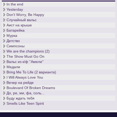
In the end
Yesterday
Don't Worry, Be Happy
Случайный вальс
Аист на крыше
Батарейка
Мурка
Детство
Симпсоны
We are the champions (2)
The Show Must Go On
Вальс из к/ф ''Амели''
Медали
Bring Me To Life (2 варианта)
I Will Always Love You
Вечер на рейде
Boulevard Of Broken Dreams
До, ре, ми, фа, соль...
Буду ждать тебя
Smells Like Teen Spirit