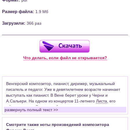
Размер файла:
1.9 Мб
Загрузили:
366 раз
Что делать, если файл не открывается?
Венгерский композитор, пианист, дирижер, музыкальный
писатель и педагог. Уже в девятилетнем возрасте начинает
выступать как пианист. В Вене берет уроки у Черни и
А.Сальери. На одном из концертов 11-летнего
Листа
, его
«благословил»
Бетховен
. Сильное влияние на становление
развернуть полный текст >>
великого музыкального романтика оказали встречи с
Берлиозом
,
Шопеном
и
Паганини
. Восхищаясь мастерством
скипача-виртуоза, Лист видел и ограниченность такого рода
Смотрите также ноты произведений композитора