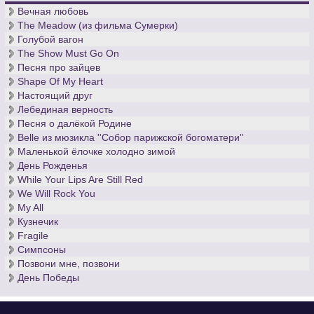
Вечная любовь
The Meadow (из фильма Сумерки)
Голубой вагон
The Show Must Go On
Песня про зайцев
Shape Of My Heart
Настоящий друг
Лебединая верность
Песня о далёкой Родине
Belle из мюзикла ''Собор парижской богоматери''
Маленькой ёлочке холодно зимой
День Рожденья
While Your Lips Are Still Red
We Will Rock You
My All
Кузнечик
Fragile
Симпсоны
Позвони мне, позвони
День Победы