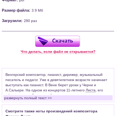
Размер файла:
3.9 Мб
Загрузили:
280 раз
Что делать, если файл не открывается?
Венгерский композитор, пианист, дирижер, музыкальный
писатель и педагог. Уже в девятилетнем возрасте начинает
выступать как пианист. В Вене берет уроки у Черни и
А.Сальери. На одном из концертов 11-летнего
Листа
, его
«благословил»
Бетховен
. Сильное влияние на становление
развернуть полный текст >>
великого музыкального романтика оказали встречи с
Берлиозом
,
Шопеном
и
Паганини
. Восхищаясь мастерством
скипача-виртуоза, Лист видел и ограниченность такого рода
Смотрите также ноты произведений композитора