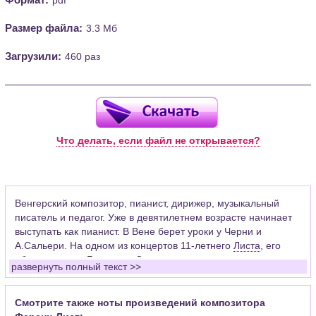
Размер файла:
3.3 Мб
Загрузили:
460 раз
Что делать, если файл не открывается?
Венгерский композитор, пианист, дирижер, музыкальный
писатель и педагог. Уже в девятилетнем возрасте начинает
выступать как пианист. В Вене берет уроки у Черни и
А.Сальери. На одном из концертов 11-летнего
Листа
, его
«благословил»
Бетховен
. Сильное влияние на становление
развернуть полный текст >>
великого музыкального романтика оказали встречи с
Берлиозом
,
Шопеном
и
Паганини
. Восхищаясь мастерством
скипача-виртуоза, Лист видел и ограниченность такого рода
Смотрите также ноты произведений композитора