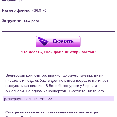
Размер файла:
436.9 Кб
Загрузили:
664 раза
Что делать, если файл не открывается?
Венгерский композитор, пианист, дирижер, музыкальный
писатель и педагог. Уже в девятилетнем возрасте начинает
выступать как пианист. В Вене берет уроки у Черни и
А.Сальери. На одном из концертов 11-летнего
Листа
, его
«благословил»
Бетховен
. Сильное влияние на становление
развернуть полный текст >>
великого музыкального романтика оказали встречи с
Берлиозом
,
Шопеном
и
Паганини
. Восхищаясь мастерством
скипача-виртуоза, Лист видел и ограниченность такого рода
Смотрите также ноты произведений композитора