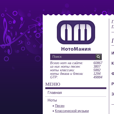
Г
П
И
Всего нот на сайте:
60867
К
из них ноты песен:
3807
ноты классики:
5882
Ф
ноты джаза и блюза:
1294
GTP:
49884
МЕНЮ
Р
Главная
З
Ноты
Песен
Классической музыки