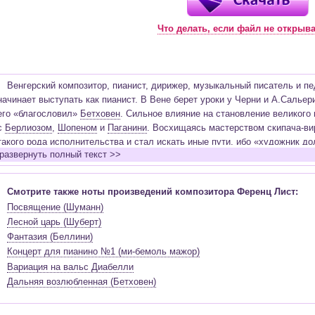
Что делать, если файл не открыв
Венгерский композитор, пианист, дирижер, музыкальный писатель и пе
начинает выступать как пианист. В Вене берет уроки у Черни и А.Сальер
его «благословил»
Бетховен
. Сильное влияние на становление великого
с
Берлиозом
,
Шопеном
и
Паганини
. Восхищаясь мастерством скипача-ви
такого рода исполнительства и стал искать иные пути, ибо «художник д
развернуть полный текст >>
стремлениям». Путешествуя по Швейцарии и Италии, под впечатлением 
он создает нотные страницы для фортепиано «Альбома путешественника»
«Годы странствий». В это же время Лист пишет 12 больших этюдов для 
Смотрите также ноты произведений композитора Ференц Лист:
будут переработаны им в «Этюды высшего исполнительского мастерства»
Посвящение (Шуманн)
аббатом католической церкви. В течение 17 лет после этого периода выс
Лесной царь (Шуберт)
становится первым пианистом, начавшим играть сольные концерты. Он 
Фантазия (Беллини)
огонь из людских сердец». В года, когда репертуар состоял из перелож
Концерт для пианино №1 (ми-бемоль мажор)
пустых виртуозных пьес, Лист играет «фортепианные партитуры» симфон
Вариация на вальс Диабелли
знакомит мир с увертюрами Вебера и Россини, симфоническими полотн
Дальняя возлюбленная (Бетховен)
Шуберта, Шумана, а позднее – с органными произведениями
Баха
, твор
стало у него универсальным инструментом, способным воссоздать бога
партитур, мощь органа и певучесть человеческого голоса. Лист трижды 