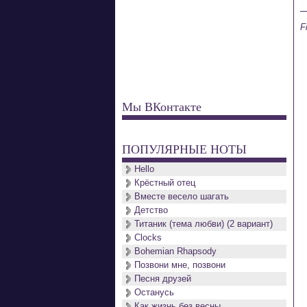
F
Мы ВКонтакте
ПОПУЛЯРНЫЕ НОТЫ
Hello
Крёстный отец
Вместе весело шагать
Детство
Титаник (тема любви) (2 вариант)
Clocks
Bohemian Rhapsody
Позвони мне, позвони
Песня друзей
Останусь
Как жизнь без весны...