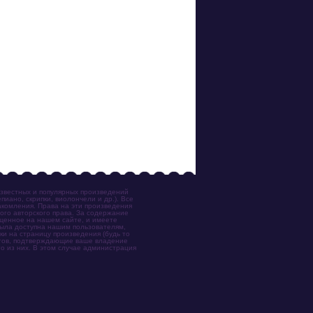
известных и популярных произведений
иано, скрипки, виолончели и др.). Все
акомления. Права на эти произведения
ого авторского права. За содержание
ещенное на нашем сайте, и имеете
была доступна нашим пользователям,
ки на страницу произведения (будь то
ентов, подтверждающие ваше владение
о из них. В этом случае администрация