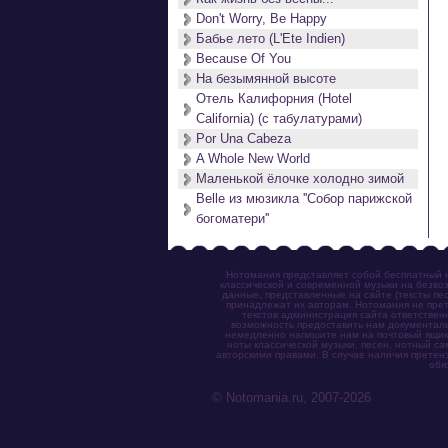
Don't Worry, Be Happy
Бабье лето (L'Ete Indien)
Because Of You
На безымянной высоте
Отель Калифорния (Hotel
California) (с табулатурами)
Por Una Cabeza
A Whole New World
Маленькой ёлочке холодно зимой
Belle из мюзикла ''Собор парижской
богоматери''
Нотомания представляет собой бесплатный н
классической и современной музыки на безвоз
данные, представленные на сайте (тексты пес
принадлежат их авторам. Нотомания не прет
текстов администрация сайта ответствен
возможность предоставить нам документаль
немедленно напишите нам на почтовый ящик (n
ноты классической музыки, песен, нотный с
авторскими правами. В случае наличия претен
обя
© Notomania.ru, 2007-2026