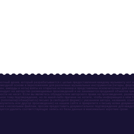
отный архив, который разрабатывается с целью предоставления каждому музыканту нот 
мездной основе в переложениях для различных музыкальных инструментов (гитары, фортеп
ен, аккорды и ноты) взяты из открытых источников и представлены исключительно для озн
ендует на авторство размещаемых произведений и не занимается продажей объектов чуж
ности не несет. Если вы являетесь обладателем авторского права на произведение, разм
ное тому подтверждение, но по какой-либо причине не хотите, чтобы информация о нём 
otomania[собака]mail.ru) письмо (в свободной форме) с указанием автора, названия, ссыл
амоучитель или другое произведение) на нашем сайте и прикрепите к письму копии докум
зии к нескольким файлам, просим предоставить документальное подтверждение для каждог
зуется удалить соответствующую запись из базы данных в максимально короткие сроки.