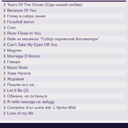
Tears Of The Ocean (Ода нашей любви)
Because Of You
Гляжу в озёра синие
Голубой вагон
Снег
River Flows In You
Belle из мюзикла ''Собор парижской богоматери''
Can't Take My Eyes Off You
Медляк
Marriage D'Amour
Говори
Moon River
Хава Нагила
Журавли
Пошлю его на...
Let It Be (2)
Обмани, но останься
Я тебя никогда не забуду
Comptine d'un autre été: L'Après-Midi
Love of my life