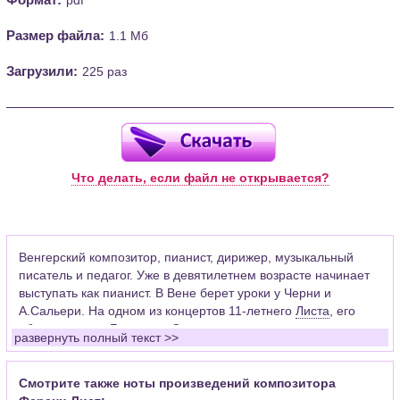
Размер файла:
1.1 Мб
Загрузили:
225 раз
Что делать, если файл не открывается?
Венгерский композитор, пианист, дирижер, музыкальный
писатель и педагог. Уже в девятилетнем возрасте начинает
выступать как пианист. В Вене берет уроки у Черни и
А.Сальери. На одном из концертов 11-летнего
Листа
, его
«благословил»
Бетховен
. Сильное влияние на становление
развернуть полный текст >>
великого музыкального романтика оказали встречи с
Берлиозом
,
Шопеном
и
Паганини
. Восхищаясь мастерством
скипача-виртуоза, Лист видел и ограниченность такого рода
Смотрите также ноты произведений композитора