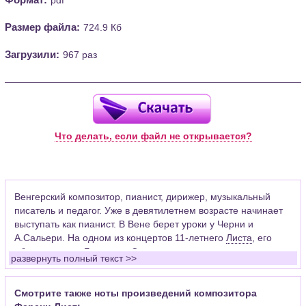
Размер файла:
724.9 Кб
Загрузили:
967 раз
Что делать, если файл не открывается?
Венгерский композитор, пианист, дирижер, музыкальный
писатель и педагог. Уже в девятилетнем возрасте начинает
выступать как пианист. В Вене берет уроки у Черни и
А.Сальери. На одном из концертов 11-летнего
Листа
, его
«благословил»
Бетховен
. Сильное влияние на становление
развернуть полный текст >>
великого музыкального романтика оказали встречи с
Берлиозом
,
Шопеном
и
Паганини
. Восхищаясь мастерством
скипача-виртуоза, Лист видел и ограниченность такого рода
Смотрите также ноты произведений композитора