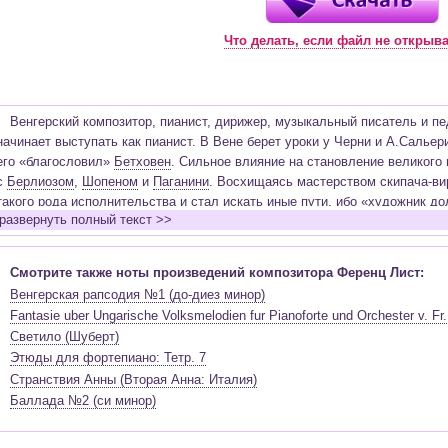
Что делать, если файл не открыв
Венгерский композитор, пианист, дирижер, музыкальный писатель и пе
начинает выступать как пианист. В Вене берет уроки у Черни и А.Сальер
его «благословил»
Бетховен
. Сильное влияние на становление великого
с
Берлиозом
,
Шопеном
и
Паганини
. Восхищаясь мастерством скипача-ви
такого рода исполнительства и стал искать иные пути, ибо «художник д
развернуть полный текст >>
стремлениям». Путешествуя по Швейцарии и Италии, под впечатлением 
он создает нотные страницы для фортепиано «Альбома путешественника»
«Годы странствий». В это же время Лист пишет 12 больших этюдов для 
Смотрите также ноты произведений композитора Ференц Лист:
будут переработаны им в «Этюды высшего исполнительского мастерства»
Венгерская рапсодия №1 (до-диез минор)
аббатом католической церкви. В течение 17 лет после этого периода выс
Fantasie uber Ungarische Volksmelodien fur Pianoforte und Orchester v. Fr.
становится первым пианистом, начавшим играть сольные концерты. Он 
Светило (Шуберт)
огонь из людских сердец». В года, когда репертуар состоял из перелож
Этюды для фортепиано: Тетр. 7
пустых виртуозных пьес, Лист играет «фортепианные партитуры» симфон
Странствия Анны (Вторая Анна: Италия)
знакомит мир с увертюрами Вебера и Россини, симфоническими полотн
Баллада №2 (си минор)
Шуберта, Шумана, а позднее – с органными произведениями
Баха
, твор
стало у него универсальным инструментом, способным воссоздать бога
партитур, мощь органа и певучесть человеческого голоса. Лист трижды 