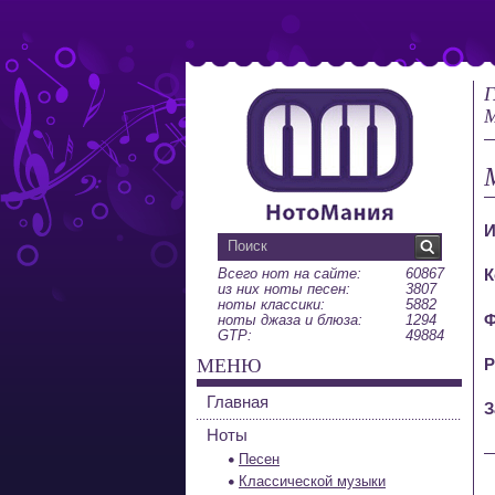
Г
М
И
Всего нот на сайте:
60867
К
из них ноты песен:
3807
ноты классики:
5882
Ф
ноты джаза и блюза:
1294
GTP:
49884
МЕНЮ
Р
Главная
З
Ноты
Песен
Классической музыки