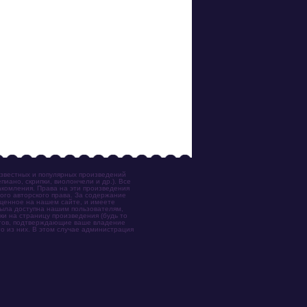
известных и популярных произведений
иано, скрипки, виолончели и др.). Все
акомления. Права на эти произведения
ого авторского права. За содержание
ещенное на нашем сайте, и имеете
была доступна нашим пользователям,
ки на страницу произведения (будь то
ентов, подтверждающие ваше владение
о из них. В этом случае администрация