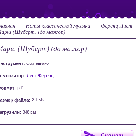
лавная
Ноты классической музыки
Ференц Лист
арш (Шуберт) (до мажор)
Марш (Шуберт) (до мажор)
нструмент:
фортепиано
омпозитор:
Лист Ференц
ормат:
pdf
азмер файла:
2.1 Мб
агрузили:
348 раз