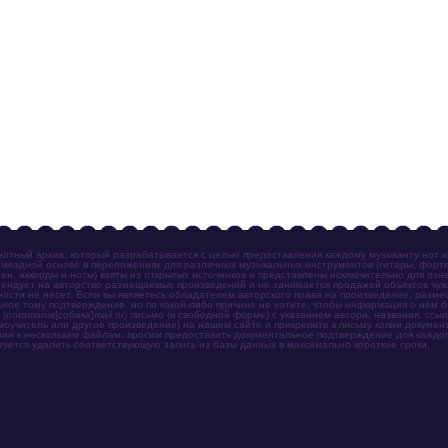
отный архив, который разрабатывается с целью предоставления каждому музыканту нот 
мездной основе в переложениях для различных музыкальных инструментов (гитары, фортеп
ен, аккорды и ноты) взяты из открытых источников и представлены исключительно для озн
ендует на авторство размещаемых произведений и не занимается продажей объектов чуж
ности не несет. Если вы являетесь обладателем авторского права на произведение, разм
ное тому подтверждение, но по какой-либо причине не хотите, чтобы информация о нём 
otomania[собака]mail.ru) письмо (в свободной форме) с указанием автора, названия, ссыл
амоучитель или другое произведение) на нашем сайте и прикрепите к письму копии докум
зии к нескольким файлам, просим предоставить документальное подтверждение для каждог
зуется удалить соответствующую запись из базы данных в максимально короткие сроки.