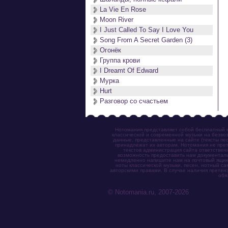
La Vie En Rose
Moon River
I Just Called To Say I Love You
Song From A Secret Garden (3)
Огонёк
Группа крови
I Dreamt Of Edward
Мурка
Hurt
Разговор со счастьем
Нотомания представляет собой бесплатный н
классической и современной музыки на безвоз
данные, представленные на сайте (тексты пес
принадлежат их авторам. Нотомания не прет
текстов администрация сайта ответствен
возможность предоставить нам документаль
немедленно напишите нам на почтовый ящик (n
ноты классической музыки, песен, нотный с
авторскими правами. В случае наличия претен
обя
© Notomania.ru, 2007-2026