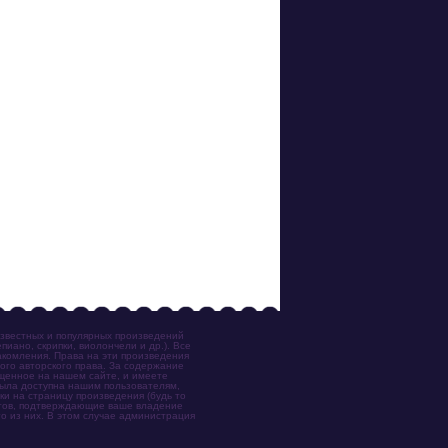
известных и популярных произведений
иано, скрипки, виолончели и др.). Все
акомления. Права на эти произведения
ого авторского права. За содержание
ещенное на нашем сайте, и имеете
была доступна нашим пользователям,
ки на страницу произведения (будь то
ентов, подтверждающие ваше владение
о из них. В этом случае администрация