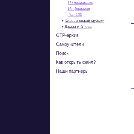
По тематике
Из фильмов
Топ 100
Классической музыки
Джаза и блюза
GTP-архив
Самоучители
Поиск
Как открыть файл?
Наши партнёры