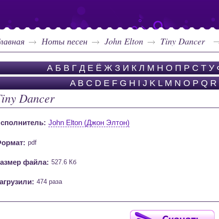
лавная
Ноты песен
John Elton
Tiny Dancer
А
Б
В
Г
Д
Е
Ё
Ж
З
И
К
Л
М
Н
О
П
Р
С
Т
У
A
B
C
D
E
F
G
H
I
J
K
L
M
N
O
P
Q
R
Tiny Dancer
сполнитель:
John Elton (Джон Элтон)
ормат:
pdf
азмер файла:
527.6 Кб
агрузили:
474 раза