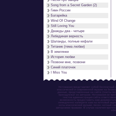
Song from a Secret Garden (2)
Гимн России
Батарейка
Wind Of Change
Still Loving You
Дважды два - четыре
Лебединая верность
Шаланды, полные кефали
Титаник (тема любви)
В землянке
История любви
Позвони мне, позвони
Синий платочек
I Miss You
Нотомания представляет собой бесплатный н
классической и современной музыки на безвоз
данные, представленные на сайте (тексты пес
принадлежат их авторам. Нотомания не прет
текстов администрация сайта ответствен
возможность предоставить нам документаль
немедленно напишите нам на почтовый ящик (n
ноты классической музыки, песен, нотный с
авторскими правами. В случае наличия претен
обя