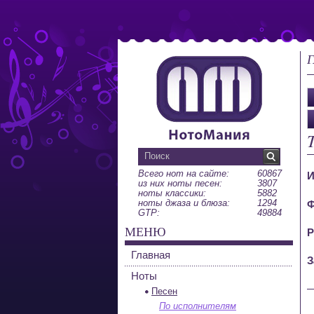
Г
Всего нот на сайте:
60867
И
из них ноты песен:
3807
ноты классики:
5882
ноты джаза и блюза:
1294
Ф
GTP:
49884
МЕНЮ
Р
Главная
З
Ноты
Песен
По исполнителям