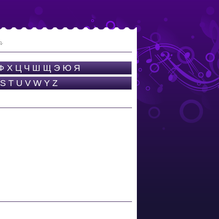
Ф
Х
Ц
Ч
Ш
Щ
Э
Ю
Я
S
T
U
V
W
Y
Z