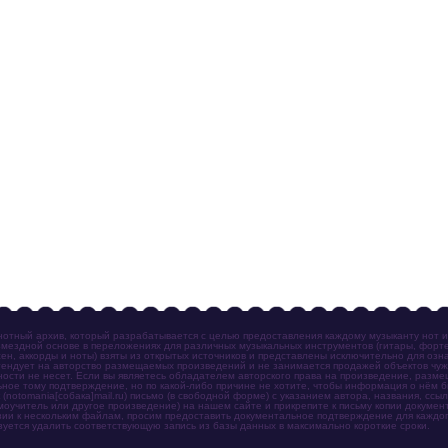
отный архив, который разрабатывается с целью предоставления каждому музыканту нот 
мездной основе в переложениях для различных музыкальных инструментов (гитары, фортеп
ен, аккорды и ноты) взяты из открытых источников и представлены исключительно для озн
ендует на авторство размещаемых произведений и не занимается продажей объектов чуж
ности не несет. Если вы являетесь обладателем авторского права на произведение, разм
ное тому подтверждение, но по какой-либо причине не хотите, чтобы информация о нём 
otomania[собака]mail.ru) письмо (в свободной форме) с указанием автора, названия, ссыл
амоучитель или другое произведение) на нашем сайте и прикрепите к письму копии докум
зии к нескольким файлам, просим предоставить документальное подтверждение для каждог
зуется удалить соответствующую запись из базы данных в максимально короткие сроки.