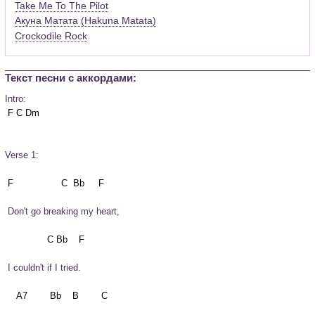
Take Me To The Pilot
Акуна Матата (Hakuna Matata)
Crockodile Rock
Текст песни c аккордами:
Intro:
 F C Dm

Verse 1:
 Don't go breaking my heart,
 I couldn't if I tried.