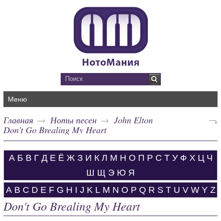
Меню
Главная
Ноты песен
John Elton
Don't Go Brealing My Heart
А
Б
В
Г
Д
Е
Ё
Ж
З
И
К
Л
М
Н
О
П
Р
С
Т
У
Ф
Х
Ц
Ч
Ш
Щ
Э
Ю
Я
A
B
C
D
E
F
G
H
I
J
K
L
M
N
O
P
Q
R
S
T
U
V
W
Y
Z
Don't Go Brealing My Heart