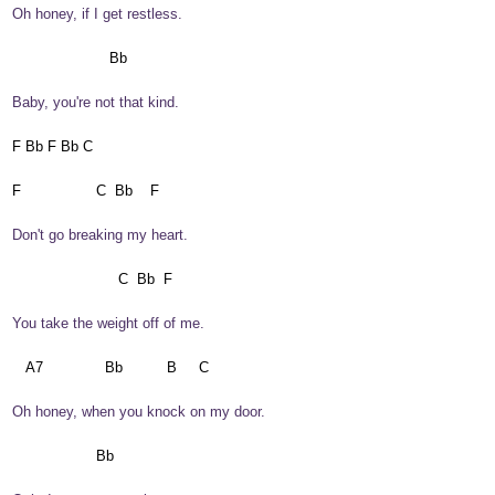
 Oh honey, if I get restless.
 Baby, you're not that kind.
 F Bb F Bb C

 Don't go breaking my heart.
 You take the weight off of me.
 Oh honey, when you knock on my door.