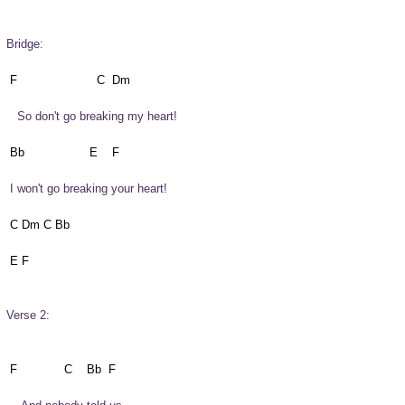
Bridge:
   So don't go breaking my heart!
 I won't go breaking your heart!
 C Dm C Bb

 E F            

Verse 2: