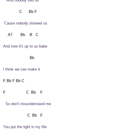
    And nobody told us
 `Cause nobody showed us
 And now it's up to us babe
 I think we can make it
 F Bb F Bb C

   So don't misunderstand me
 You put the light in my life