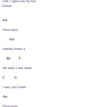
 Ooh, I gave you my key.
Chorus:
 Oooo-oooo,
 nobody knows it,
 but when I was down,
 I was your clown.
 Oooo-oooo,