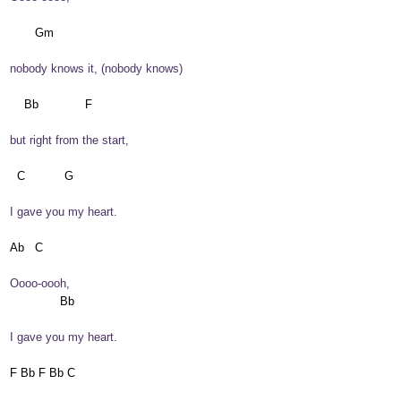
 nobody knows it, (nobody knows)
 but right from the start,
 I gave you my heart.
 Oooo-oooh,
 I gave you my heart.
 F Bb F Bb C
