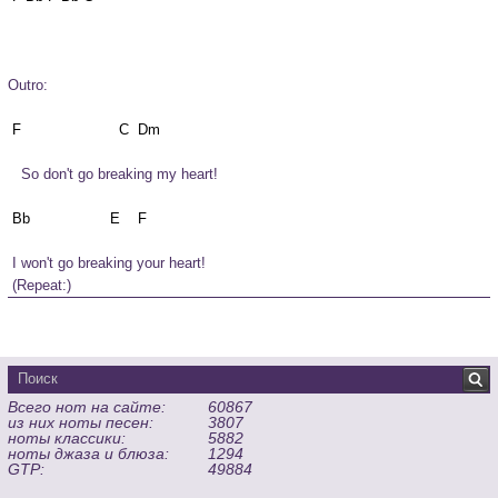
Outro:
   So don't go breaking my heart!
 I won't go breaking your heart!
 (Repeat:)
Всего нот на сайте:
60867
из них ноты песен:
3807
ноты классики:
5882
ноты джаза и блюза:
1294
GTP:
49884