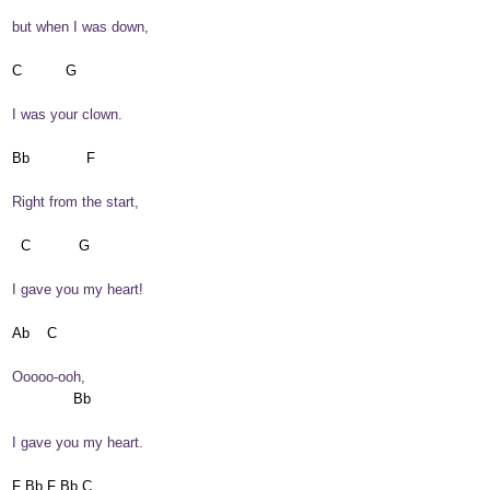
 but when I was down,
 I was your clown.
 Right from the start,
 I gave you my heart!
 Ooooo-ooh,
 I gave you my heart.
 F Bb F Bb C
