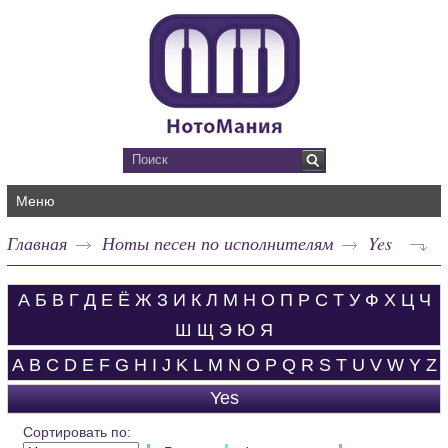
Меню
Главная
Ноты песен по исполнителям
Yes
А
Б
В
Г
Д
Е
Ё
Ж
З
И
К
Л
М
Н
О
П
Р
С
Т
У
Ф
Х
Ц
Ч
Ш
Щ
Э
Ю
Я
A
B
C
D
E
F
G
H
I
J
K
L
M
N
O
P
Q
R
S
T
U
V
W
Y
Z
Yes
Сортировать по: