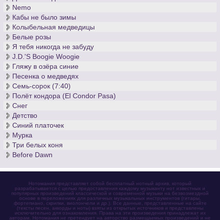
Nemo
Кабы не было зимы
Колыбельная медведицы
Белые розы
Я тебя никогда не забуду
J.D.'S Boogie Woogie
Гляжу в озёра синие
Песенка о медведях
Семь-сорок (7:40)
Полёт кондора (El Condor Pasa)
Снег
Детство
Синий платочек
Мурка
Три белых коня
Before Dawn
Нотомания представляет собой бесплатный нотный архив, который
разрабатывается с целью предоставления каждому музыканту нот известных и
популярных произведений классической и современной музыки на безвозмездной
основе в переложениях для различных музыкальных инструментов (гитары,
фортепиано, скрипки, виолончели и др.). Все данные, представленные на сайте
(тексты песен, аккорды и ноты) взяты из открытых источников и представлены
исключительно для ознакомления. Права на эти произведения принадлежат их
авторам. Нотомания не претендует на авторство размещаемых произведений и не