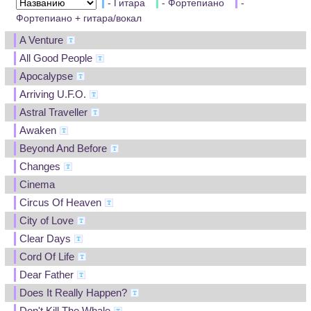
- Гитара
- Фортепиано
-
Фортепиано + гитара/вокал
A Venture
All Good People
Apocalypse
Arriving U.F.O.
Astral Traveller
Awaken
Beyond And Before
Changes
Cinema
Circus Of Heaven
City of Love
Clear Days
Cord Of Life
Dear Father
Does It Really Happen?
Don't Kill The Whale