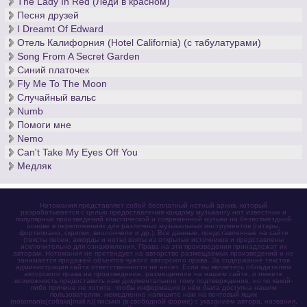
The Lady In Red (Леди в красном)
Песня друзей
I Dreamt Of Edward
Отель Калифорния (Hotel California) (с табулатурами)
Song From A Secret Garden
Синий платочек
Fly Me To The Moon
Случайный вальс
Numb
Помоги мне
Nemo
Can't Take My Eyes Off You
Медляк
Нотомания представляет собой бесплатный нотный архив, который
разрабатывается с целью предоставления каждому музыканту нот известных и
популярных произведений классической и современной музыки на безвозмездной
основе в переложениях для различных музыкальных инструментов (гитары,
фортепиано, скрипки, виолончели и др.). Все данные, представленные на сайте
(тексты песен, аккорды и ноты) взяты из открытых источников и представлены
исключительно для ознакомления. Права на эти произведения принадлежат их
авторам. Нотомания не претендует на авторство размещаемых произведений и не
занимается продажей объектов чужого авторского права. За содержание текстов
администрация сайта ответственности не несет. Если вы являетесь обладателем
авторского права на произведение, размещенное на нашем сайте, и имеете
возможность предоставить нам документальное тому подтверждение, но по какой-
либо причине не хотите, чтобы информация о нём была доступна нашим
пользователям, немедленно напишите нам на почтовый ящик
(notomania[собака]mail.ru) письмо (в свободной форме) с указанием автора, названия,