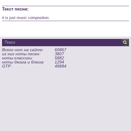
Текст песни:
it is just music composition.
Всего нот на сайте:
60867
из них ноты песен:
3807
ноты классики:
5882
ноты джаза и блюза:
1294
GTP:
49884