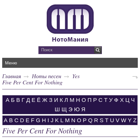
Меню
Главная
Ноты песен
Yes
Five Per Cent For Nothing
А
Б
В
Г
Д
Е
Ё
Ж
З
И
К
Л
М
Н
О
П
Р
С
Т
У
Ф
Х
Ц
Ч
Ш
Щ
Э
Ю
Я
A
B
C
D
E
F
G
H
I
J
K
L
M
N
O
P
Q
R
S
T
U
V
W
Y
Z
Five Per Cent For Nothing