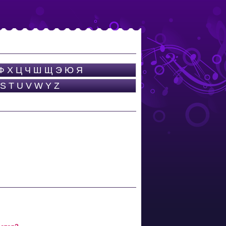
Ф
Х
Ц
Ч
Ш
Щ
Э
Ю
Я
S
T
U
V
W
Y
Z