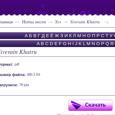
лавная
Ноты песен
Yes
Siverain Khatru
А
Б
В
Г
Д
Е
Ё
Ж
З
И
К
Л
М
Н
О
П
Р
С
Т
У
A
B
C
D
E
F
G
H
I
J
K
L
M
N
O
P
Q
R
Siverain Khatru
ормат:
pdf
азмер файла:
490.2 Кб
агрузили:
78 раз