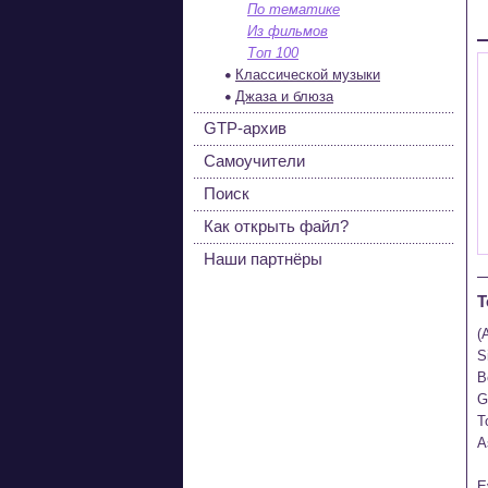
По тематике
Из фильмов
Топ 100
Классической музыки
Джаза и блюза
GTP-архив
Самоучители
Поиск
Как открыть файл?
Наши партнёры
Т
(
S
B
G
T
A
E