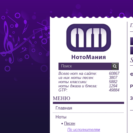
Г
Всего нот на сайте:
60867
Ф
из них ноты песен:
3807
ноты классики:
5882
ноты джаза и блюза:
1294
Р
GTP:
49884
МЕНЮ
З
Главная
Ноты
Песен
По исполнителям