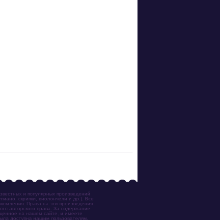
известных и популярных произведений
иано, скрипки, виолончели и др.). Все
акомления. Права на эти произведения
ого авторского права. За содержание
ещенное на нашем сайте, и имеете
была доступна нашим пользователям,