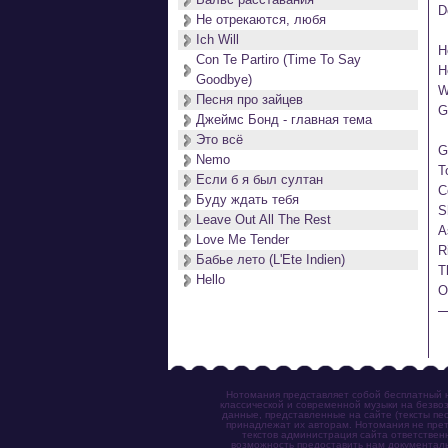
D
Не отрекаются, любя
Ich Will
H
Con Te Partiro (Time To Say
H
Goodbye)
W
Песня про зайцев
G
Джеймс Бонд - главная тема
Это всё
G
Nemo
T
Если б я был султан
C
Буду ждать тебя
S
Leave Out All The Rest
A
Love Me Tender
R
Бабье лето (L'Ete Indien)
T
Hello
O
Нотомания представляет собой бесплатный н
классической и современной музыки на безвоз
данные, представленные на сайте (тексты пес
принадлежат их авторам. Нотомания не прет
текстов администрация сайта ответствен
возможность предоставить нам документаль