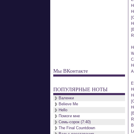
H
H
[
H
[B
R
H
W
C
H
Мы ВКонтакте
A
E
ПОПУЛЯРНЫЕ НОТЫ
H
H
Валенки
[
Believe Me
H
Hello
[B
Помоги мне
R
Семь-сорок (7:40)
Bl
The Final Countdown
L
Вальс расставания