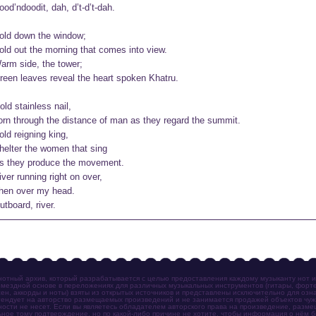
ood’ndoodit, dah, d’t-d’t-dah.

old down the window;

old out the morning that comes into view.

arm side, the tower;

reen leaves reveal the heart spoken Khatru.

old stainless nail,

orn through the distance of man as they regard the summit.

old reigning king,

helter the women that sing

s they produce the movement.

iver running right on over,

hen over my head.

utboard, river. 
отный архив, который разрабатывается с целью предоставления каждому музыканту нот 
мездной основе в переложениях для различных музыкальных инструментов (гитары, фортеп
ен, аккорды и ноты) взяты из открытых источников и представлены исключительно для озн
ендует на авторство размещаемых произведений и не занимается продажей объектов чуж
ности не несет. Если вы являетесь обладателем авторского права на произведение, разм
ное тому подтверждение, но по какой-либо причине не хотите, чтобы информация о нём 