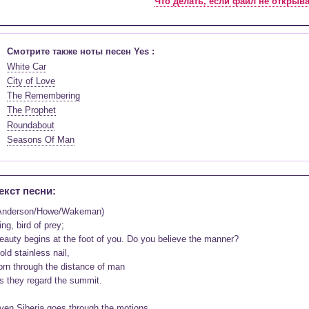
Что делать, если файл не открыв
Смотрите также ноты песен Yes :
White Car
City of Love
The Remembering
The Prophet
Roundabout
Seasons Of Man
екст песни:
Anderson/Howe/Wakeman)

ing, bird of prey;

eauty begins at the foot of you. Do you believe the manner?

old stainless nail,

orn through the distance of man

s they regard the summit.

ven Siberia goes through the motions.
