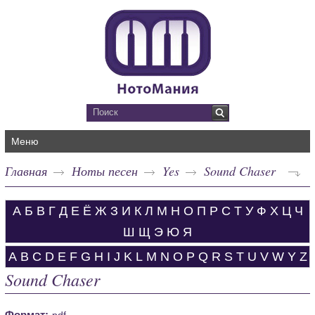
Меню
Главная
Ноты песен
Yes
Sound Chaser
А
Б
В
Г
Д
Е
Ё
Ж
З
И
К
Л
М
Н
О
П
Р
С
Т
У
Ф
Х
Ц
Ч
Ш
Щ
Э
Ю
Я
A
B
C
D
E
F
G
H
I
J
K
L
M
N
O
P
Q
R
S
T
U
V
W
Y
Z
Sound Chaser
Формат:
pdf