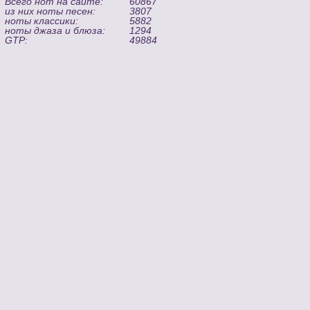
Всего нот на сайте:
60867
из них ноты песен:
3807
ноты классики:
5882
ноты джаза и блюза:
1294
GTP:
49884