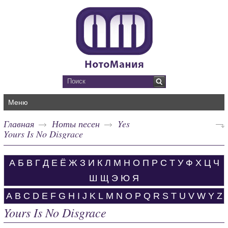
Меню
Главная
Ноты песен
Yes
Yours Is No Disgrace
А
Б
В
Г
Д
Е
Ё
Ж
З
И
К
Л
М
Н
О
П
Р
С
Т
У
Ф
Х
Ц
Ч
Ш
Щ
Э
Ю
Я
A
B
C
D
E
F
G
H
I
J
K
L
M
N
O
P
Q
R
S
T
U
V
W
Y
Z
Yours Is No Disgrace