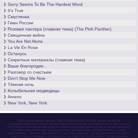
Sorry Seems To Be The Hardest Word
It's True
Смуглянка
Гимн России
Розовая пантера (главная тема) (The Pink Panther)
Священная война
You Are Not Alone
La Vie En Rose
Останусь
Секретные материалы (главная тема)
Ваше благородие...
Разговор со счастьем
Don't Stop Me Now
Тёмная ночь
Колыбельная медведицы
Ameno
New York, New York
Нотомания представляет собой бесплатный нотный архив, который
разрабатывается с целью предоставления каждому музыканту нот известных и
популярных произведений классической и современной музыки на безвозмездной
основе в переложениях для различных музыкальных инструментов (гитары,
фортепиано, скрипки, виолончели и др.). Все данные, представленные на сайте
(тексты песен, аккорды и ноты) взяты из открытых источников и представлены