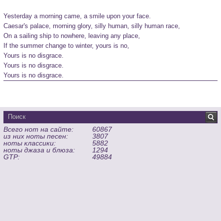
Yesterday a morning came, a smile upon your face.

Caesar's palace, morning glory, silly human, silly human race,

On a sailing ship to nowhere, leaving any place,

If the summer change to winter, yours is no,

Yours is no disgrace.

Yours is no disgrace.

Yours is no disgrace. 
Всего нот на сайте:
60867
из них ноты песен:
3807
ноты классики:
5882
ноты джаза и блюза:
1294
GTP:
49884