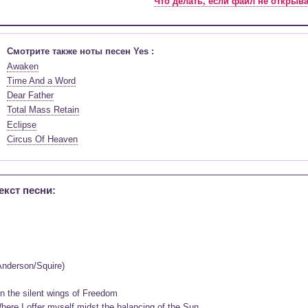
Что делать, если файл не открыв
Смотрите также ноты песен Yes :
Awaken
Time And a Word
Dear Father
Total Mass Retain
Eclipse
Circus Of Heaven
екст песни:
Anderson/Squire)

n the silent wings of Freedom

here I offer myself midst the balancing of the Sun
