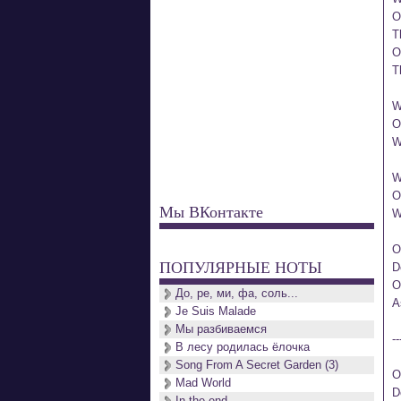
O
T
O
T
W
O
W
W
O
Мы ВКонтакте
W
O
ПОПУЛЯРНЫЕ НОТЫ
D
O
До, ре, ми, фа, соль...
A
Je Suis Malade
Мы разбиваемся
--
В лесу родилась ёлочка
Song From A Secret Garden (3)
O
Mad World
D
In the end