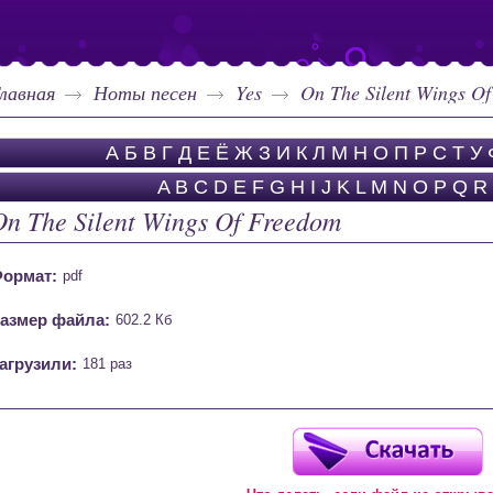
лавная
Ноты песен
Yes
On The Silent Wings O
А
Б
В
Г
Д
Е
Ё
Ж
З
И
К
Л
М
Н
О
П
Р
С
Т
У
A
B
C
D
E
F
G
H
I
J
K
L
M
N
O
P
Q
R
On The Silent Wings Of Freedom
ормат:
pdf
азмер файла:
602.2 Кб
агрузили:
181 раз