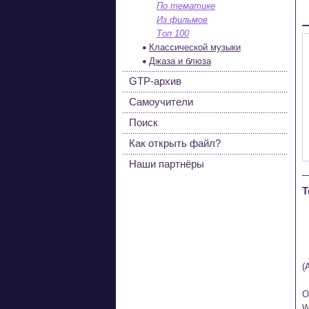
По тематике
Из фильмов
Топ 100
Классической музыки
Джаза и блюза
GTP-архив
Самоучители
Поиск
Как открыть файл?
Наши партнёры
Т
(
O
W