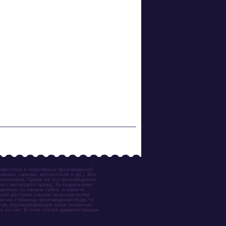
известных и популярных произведений
иано, скрипки, виолончели и др.). Все
акомления. Права на эти произведения
ого авторского права. За содержание
ещенное на нашем сайте, и имеете
была доступна нашим пользователям,
ки на страницу произведения (будь то
ентов, подтверждающие ваше владение
о из них. В этом случае администрация