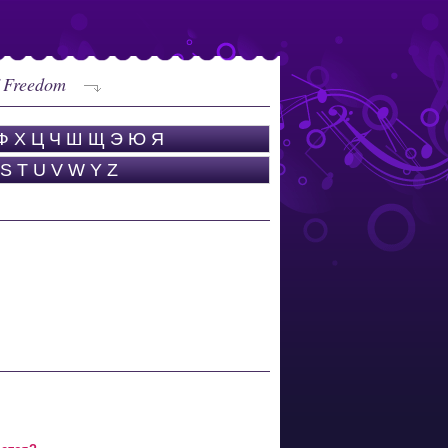
f Freedom
Ф
Х
Ц
Ч
Ш
Щ
Э
Ю
Я
S
T
U
V
W
Y
Z