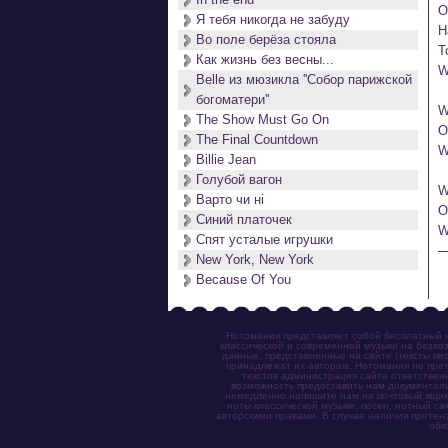
O
Я тебя никогда не забуду
H
Во поле берёза стояла
T
Как жизнь без весны...
W
Belle из мюзикла ''Собор парижской
богоматери''
W
The Show Must Go On
O
The Final Countdown
W
Billie Jean
Голубой вагон
W
Варто чи нi
O
Синий платочек
W
Спят усталые игрушки
New York, New York
Because Of You
Нотомания представляет собой бесплатный н
классической и современной музыки на безвоз
данные, представленные на сайте (тексты пес
принадлежат их авторам. Нотомания не прет
текстов администрация сайта ответствен
возможность предоставить нам документаль
немедленно напишите нам на почтовый ящик (n
ноты классической музыки, песен, нотный с
авторскими правами. В случае наличия претен
обя