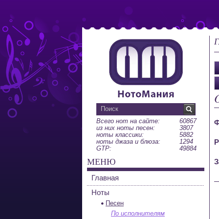
Г
Всего нот на сайте:
60867
Ф
из них ноты песен:
3807
ноты классики:
5882
ноты джаза и блюза:
1294
Р
GTP:
49884
МЕНЮ
З
Главная
Ноты
Песен
По исполнителям