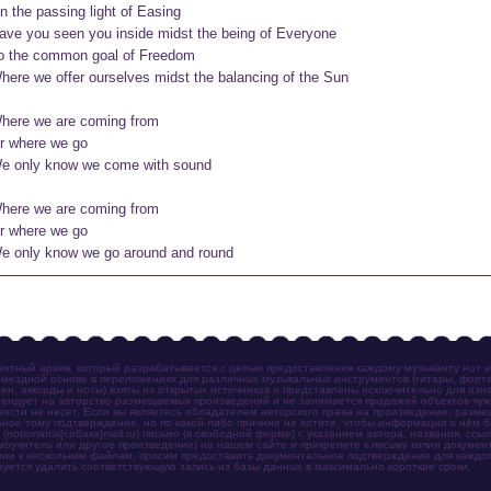
n the passing light of Easing

ave you seen you inside midst the being of Everyone

o the common goal of Freedom

here we offer ourselves midst the balancing of the Sun

here we are coming from

r where we go

e only know we come with sound

here we are coming from

r where we go

e only know we go around and round
отный архив, который разрабатывается с целью предоставления каждому музыканту нот 
мездной основе в переложениях для различных музыкальных инструментов (гитары, фортеп
ен, аккорды и ноты) взяты из открытых источников и представлены исключительно для озн
ендует на авторство размещаемых произведений и не занимается продажей объектов чуж
ности не несет. Если вы являетесь обладателем авторского права на произведение, разм
ное тому подтверждение, но по какой-либо причине не хотите, чтобы информация о нём 
otomania[собака]mail.ru) письмо (в свободной форме) с указанием автора, названия, ссыл
амоучитель или другое произведение) на нашем сайте и прикрепите к письму копии докум
зии к нескольким файлам, просим предоставить документальное подтверждение для каждог
зуется удалить соответствующую запись из базы данных в максимально короткие сроки.