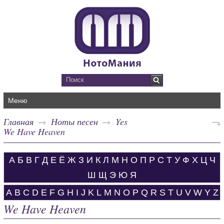
Меню
Главная
Ноты песен
Yes
We Have Heaven
А
Б
В
Г
Д
Е
Ё
Ж
З
И
К
Л
М
Н
О
П
Р
С
Т
У
Ф
Х
Ц
Ч
Ш
Щ
Э
Ю
Я
A
B
C
D
E
F
G
H
I
J
K
L
M
N
O
P
Q
R
S
T
U
V
W
Y
Z
We Have Heaven