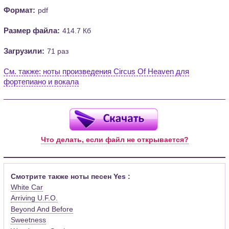
Формат:
pdf
Размер файла:
414.7 Кб
Загрузили:
71 раз
См. также: ноты произведения Circus Of Heaven для
фортепиано и вокала
Что делать, если файл не открывается?
Смотрите также ноты песен Yes :
White Car
Arriving U.F.O.
Beyond And Before
Sweetness