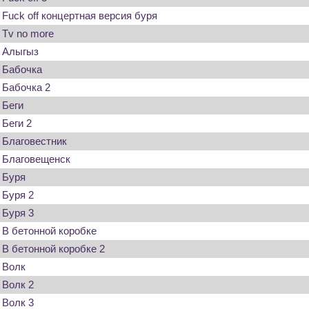
Fuck off концертная версия буря
Tv no more
Алыгыз
Бабочка
Бабочка 2
Беги
Беги 2
Благовестник
Благовещенск
Буря
Буря 2
Буря 3
В бетонной коробке
В бетонной коробке 2
Волк
Волк 2
Волк 3