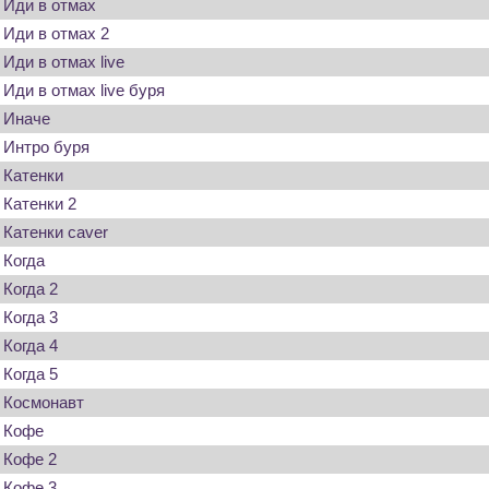
Иди в отмах
Иди в отмах 2
Иди в отмах live
Иди в отмах live буря
Иначе
Интро буря
Катенки
Катенки 2
Катенки caver
Когда
Когда 2
Когда 3
Когда 4
Когда 5
Космонавт
Кофе
Кофе 2
Кофе 3