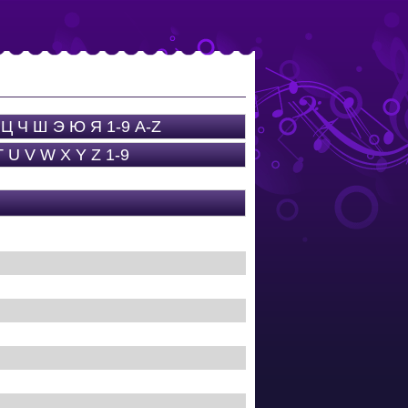
Ц
Ч
Ш
Э
Ю
Я
1-9
A-Z
T
U
V
W
X
Y
Z
1-9