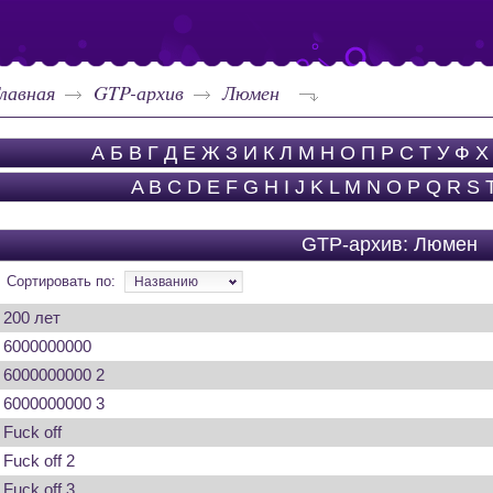
лавная
GTP-архив
Люмен
А
Б
В
Г
Д
Е
Ж
З
И
К
Л
М
Н
О
П
Р
С
Т
У
Ф
Х
A
B
C
D
E
F
G
H
I
J
K
L
M
N
O
P
Q
R
S
GTP-архив: Люмен
Сортировать по:
Названию
200 лет
6000000000
6000000000 2
6000000000 3
Fuck off
Fuck off 2
Fuck off 3