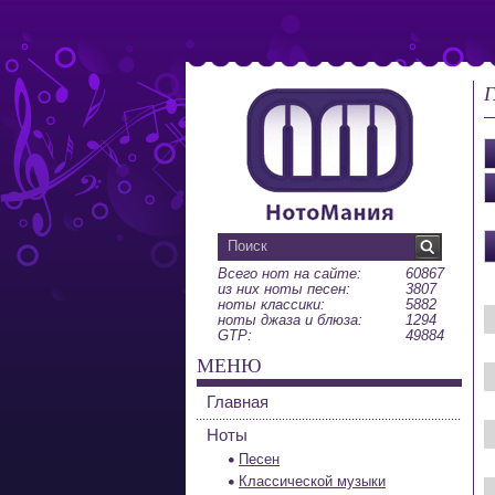
Г
Всего нот на сайте:
60867
из них ноты песен:
3807
ноты классики:
5882
ноты джаза и блюза:
1294
GTP:
49884
МЕНЮ
Главная
Ноты
Песен
Классической музыки