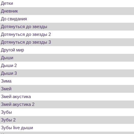
Детки
Дневник
До свидания
Дотянуться до звезды
Дотянуться до звезды 2
Дотянуться до звезды 3
Другой мир
Дыши
Дыши 2
Дыши 3
Зима
Змей
Змей акустика
Змей акустика 2
Зубы
Зубы 2
Зубы live дыши