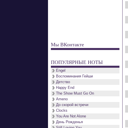
Мы ВКонтакте
ПОПУЛЯРНЫЕ НОТЫ
Engel
Воспоминания Гейши
Детство
Happy End
The Show Must Go On
Ameno
До скорой встречи
Clocks
You Are Not Alone
День Рожденья
Still Loving You