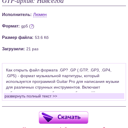
Исполнитель:
Люмен
Формат:
?
gp5 (
)
Размер файла:
53.6 Кб
Загрузили:
21 раз
Как открыть файл формата .GP? .GP (.GTP, .GP3, .GP4,
.GP5) - формат музыкальной партитуры, который
используется программой Guitar Pro для написания музыки
для различных струнных инструментов. Включает
табулатуры для гитары, бас-гитары, банджо. Широко
развернуть полный текст >>
применяется для создания партитур, которые затем
возможно проиграть с помощью данных MIDI или
напечатать на принтере.
Для открытия нот этого формата Вам необходимо
установить у себя на рабочем компьютере программу Guitar
Pro (желательно, последней версии). Скачать её можно с