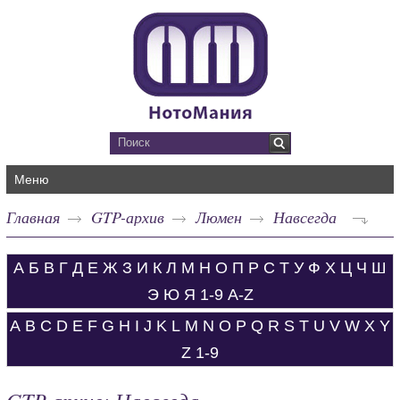
Меню
Главная
GTP-архив
Люмен
Навсегда
А
Б
В
Г
Д
Е
Ж
З
И
К
Л
М
Н
О
П
Р
С
Т
У
Ф
Х
Ц
Ч
Ш
Э
Ю
Я
1-9
A-Z
A
B
C
D
E
F
G
H
I
J
K
L
M
N
O
P
Q
R
S
T
U
V
W
X
Y
Z
1-9
GTP-архив: Навсегда