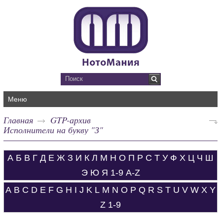
Меню
Главная
GTP-архив
Исполнители на букву "З"
А
Б
В
Г
Д
Е
Ж
З
И
К
Л
М
Н
О
П
Р
С
Т
У
Ф
Х
Ц
Ч
Ш
Э
Ю
Я
1-9
A-Z
A
B
C
D
E
F
G
H
I
J
K
L
M
N
O
P
Q
R
S
T
U
V
W
X
Y
Z
1-9