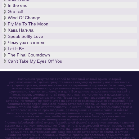
In the end
Это всё
Wind Of Change
Fly Me To The Moon
Хава Нагила
Speak Softly Love
Чему учат в школе
Let It Be
The Final Countdown
Can't Take My Eyes Off You
Нотомания представляет собой бесплатный нотный архив, который
разрабатывается с целью предоставления каждому музыканту нот известных и
популярных произведений классической и современной музыки на безвозмездной
основе в переложениях для различных музыкальных инструментов (гитары,
фортепиано, скрипки, виолончели и др.). Все данные, представленные на сайте
(тексты песен, аккорды и ноты) взяты из открытых источников и представлены
исключительно для ознакомления. Права на эти произведения принадлежат их
авторам. Нотомания не претендует на авторство размещаемых произведений и не
занимается продажей объектов чужого авторского права. За содержание текстов
администрация сайта ответственности не несет. Если вы являетесь обладателем
авторского права на произведение, размещенное на нашем сайте, и имеете
возможность предоставить нам документальное тому подтверждение, но по какой-
либо причине не хотите, чтобы информация о нём была доступна нашим
пользователям, немедленно напишите нам на почтовый ящик
(notomania[собака]mail.ru) письмо (в свободной форме) с указанием автора, названия,
ссылки на страницу произведения (будь то ноты классической музыки, песен, нотный
самоучитель или другое произведение) на нашем сайте и прикрепите к письму копии
документов, подтверждающие ваше владение авторскими правами. В случае
наличия претензии к нескольким файлам, просим предоставить документальное
подтверждение для каждого из них. В этом случае администрация обязуется удалить