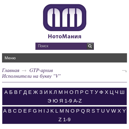
Меню
Главная
GTP-архив
Исполнители на букву "V"
А
Б
В
Г
Д
Е
Ж
З
И
К
Л
М
Н
О
П
Р
С
Т
У
Ф
Х
Ц
Ч
Ш
Э
Ю
Я
1-9
A-Z
A
B
C
D
E
F
G
H
I
J
K
L
M
N
O
P
Q
R
S
T
U
V
W
X
Y
Z
1-9