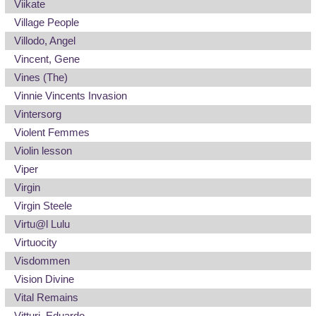
Viikate
Village People
Villodo, Angel
Vincent, Gene
Vines (The)
Vinnie Vincents Invasion
Vintersorg
Violent Femmes
Violin lesson
Viper
Virgin
Virgin Steele
Virtu@l Lulu
Virtuocity
Visdommen
Vision Divine
Vital Remains
Vitturi, Eduardo