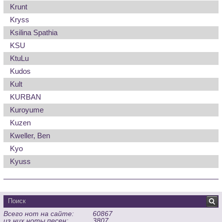
Krunt
Kryss
Ksilina Spathia
KSU
KtuLu
Kudos
Kult
KURBAN
Kuroyume
Kuzen
Kweller, Ben
Kyo
Kyuss
Всего нот на сайте:
60867
из них ноты песен:
3807