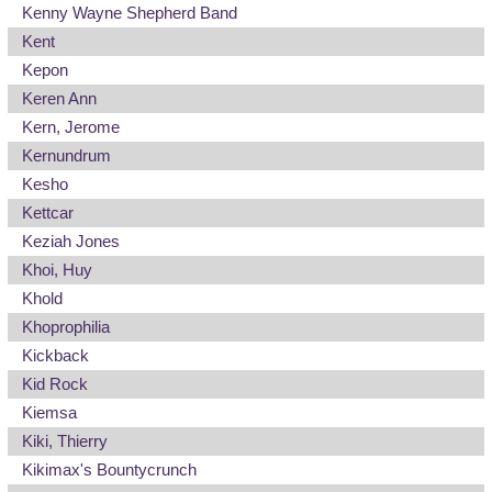
Kenny Wayne Shepherd Band
Kent
Kepon
Keren Ann
Kern, Jerome
Kernundrum
Kesho
Kettcar
Keziah Jones
Khoi, Huy
Khold
Khoprophilia
Kickback
Kid Rock
Kiemsa
Kiki, Thierry
Kikimax's Bountycrunch