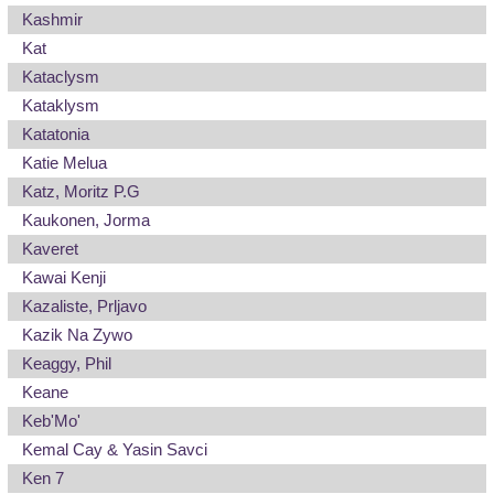
Kashmir
Kat
Kataclysm
Kataklysm
Katatonia
Katie Melua
Katz, Moritz P.G
Kaukonen, Jorma
Kaveret
Kawai Kenji
Kazaliste, Prljavo
Kazik Na Zywo
Keaggy, Phil
Keane
Keb'Mo'
Kemal Cay & Yasin Savci
Ken 7