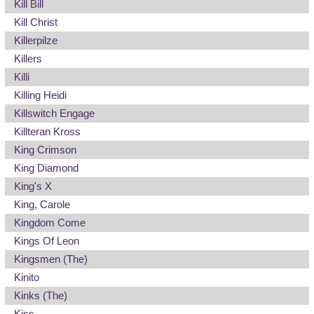
Kill Bill
Kill Christ
Killerpilze
Killers
Killi
Killing Heidi
Killswitch Engage
Killteran Kross
King Crimson
King Diamond
King's X
King, Carole
Kingdom Come
Kings Of Leon
Kingsmen (The)
Kinito
Kinks (The)
Kiss