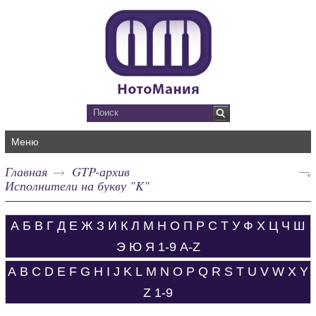
Меню
Главная
GTP-архив
Исполнители на букву "K"
А
Б
В
Г
Д
Е
Ж
З
И
К
Л
М
Н
О
П
Р
С
Т
У
Ф
Х
Ц
Ч
Ш
Э
Ю
Я
1-9
A-Z
A
B
C
D
E
F
G
H
I
J
K
L
M
N
O
P
Q
R
S
T
U
V
W
X
Y
Z
1-9