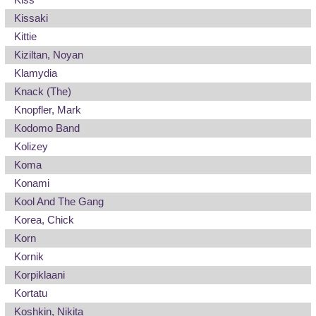
Kissaki
Kittie
Kiziltan, Noyan
Klamydia
Knack (The)
Knopfler, Mark
Kodomo Band
Kolizey
Koma
Konami
Kool And The Gang
Korea, Chick
Korn
Kornik
Korpiklaani
Kortatu
Koshkin, Nikita