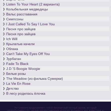
Listen To Your Heart (2 варианта)
Колыбельная медведицы
Вальс расставания
Симпсоны
I Just Called To Say I Love You
Песня про зайцев
Песня про зайцев
Ich Will
Крылатые качели
Облака
Can't Take My Eyes Off You
Зурбаган
Fade To Black
J.D.'S Boogie Woogie
Белые розы
The Meadow (из фильма Сумерки)
La Vie En Rose
Детство
В лесу родилась ёлочка
Нотомания представляет собой бесплатный нотный архив, который
разрабатывается с целью предоставления каждому музыканту нот известных и