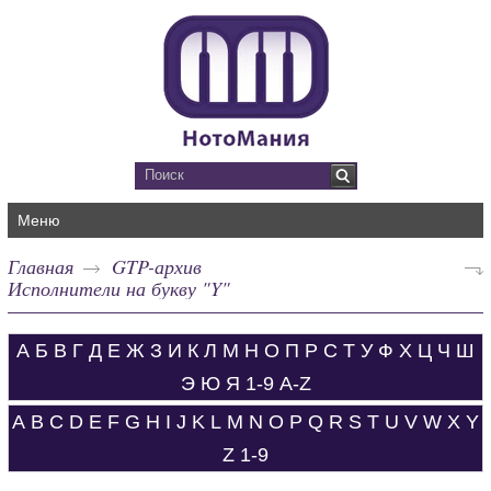
Меню
Главная
GTP-архив
Исполнители на букву "Y"
А
Б
В
Г
Д
Е
Ж
З
И
К
Л
М
Н
О
П
Р
С
Т
У
Ф
Х
Ц
Ч
Ш
Э
Ю
Я
1-9
A-Z
A
B
C
D
E
F
G
H
I
J
K
L
M
N
O
P
Q
R
S
T
U
V
W
X
Y
Z
1-9