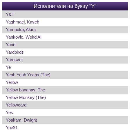
Исполнители на букву "Y"
Y&T
Yaghmaei, Kaveh
Yamaoka, Akira
Yankovic, Weird Al
Yanni
Yardbirds
Yarosvet
Ye
Yeah Yeah Yeahs (The)
Yellow
Yellow bananas, The
Yellow Monkey (The)
Yellowcard
Yes
Yoakam, Dwight
Yoe91