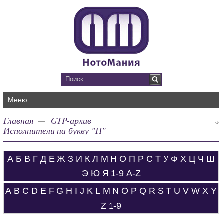
Меню
Главная
GTP-архив
Исполнители на букву "П"
А
Б
В
Г
Д
Е
Ж
З
И
К
Л
М
Н
О
П
Р
С
Т
У
Ф
Х
Ц
Ч
Ш
Э
Ю
Я
1-9
A-Z
A
B
C
D
E
F
G
H
I
J
K
L
M
N
O
P
Q
R
S
T
U
V
W
X
Y
Z
1-9