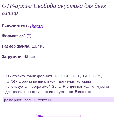
GTP-архив: Свобода акустика для двух
гитар
Исполнитель:
Люмен
Формат:
?
gp5 (
)
Размер файла:
19.7 Кб
Загрузили:
48 раз
Как открыть файл формата .GP? .GP (.GTP, .GP3, .GP4,
.GP5) - формат музыкальной партитуры, который
используется программой Guitar Pro для написания музыки
для различных струнных инструментов. Включает
табулатуры для гитары, бас-гитары, банджо. Широко
развернуть полный текст >>
применяется для создания партитур, которые затем
возможно проиграть с помощью данных MIDI или
напечатать на принтере.