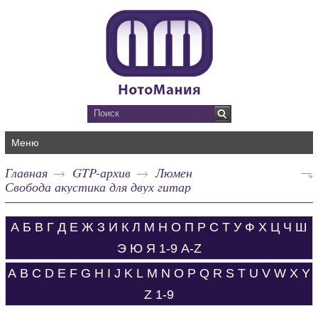
Меню
Главная
GTP-архив
Люмен
Свобода акустика для двух гитар
А
Б
В
Г
Д
Е
Ж
З
И
К
Л
М
Н
О
П
Р
С
Т
У
Ф
Х
Ц
Ч
Ш
Э
Ю
Я
1-9
A-Z
A
B
C
D
E
F
G
H
I
J
K
L
M
N
O
P
Q
R
S
T
U
V
W
X
Y
Z
1-9